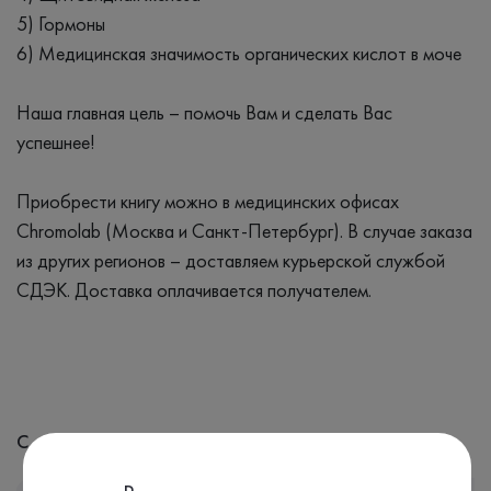
5) Гормоны
6) Медицинская значимость органических кислот в моче
Наша главная цель – помочь Вам и сделать Вас
успешнее!
Приобрести книгу можно в медицинских офисах
Chromolab (Москва и Санкт-Петербург). В случае заказа
из других регионов – доставляем курьерской службой
СДЭК. Доставка оплачивается получателем.
С этим анализом часто назначают: