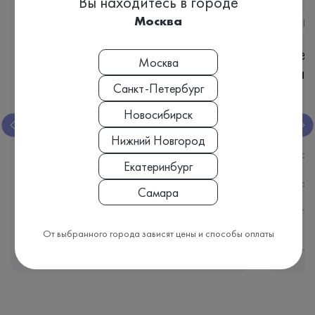
Вы находитесь в городе
Москва
Nutri16
Nu
Чекап работы
Чек
Москва
поджелудочной железы
ане
Санкт-Петербург
Новосибирск
Кал
Биоматериал:
Биома
Нижний Новгород
14 дней
Срок исполнения:
Срок 
Екатеринбург
4 390 ₽
Стоимость
Стоим
Самара
Подробнее
От выбранного города зависят цены и способы оплаты