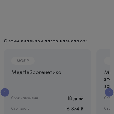
С этим анализом часто назначают:
MG519
M
МедНейрогенетика
Мед
эта
зав
18 дней
Срок исполнения:
Срок 
16 874 ₽
Стоимость
Стои