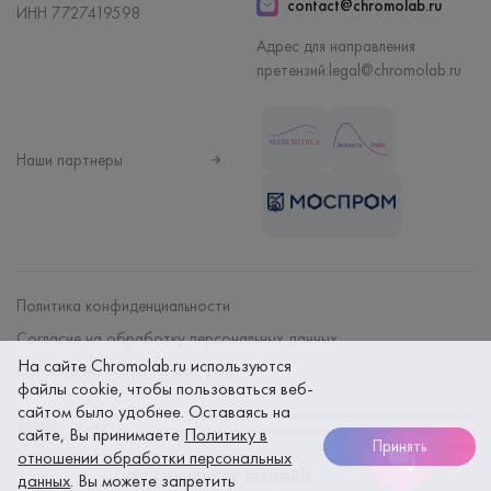
contact@chromolab.ru
ИНН 7727419598
Адрес для направления
претензий:
legal@chromolab.ru
Наши партнеры
Политика конфиденциальности
Согласие на обработку персональных данных
На сайте Chromolab.ru используются
Договор на оказание мед. услуг
файлы cookie, чтобы пользоваться веб-
сайтом было удобнее. Оставаясь на
Безопасность платежей гарантируется использованием SSL
протокола. Данные вашей банковской карты надежно защищены при
сайте, Вы принимаете
Политику в
Принять
оплате онлайн
отношении обработки персональных
Сайт разработан
megaBit
данных
. Вы можете запретить