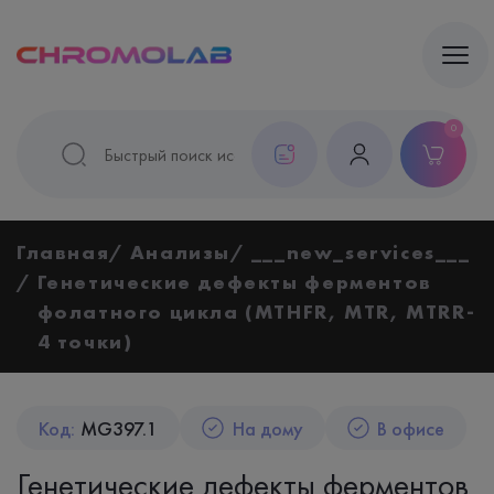
0
Главная
Анализы
___new_services___
Генетические дефекты ферментов
фолатного цикла (MTHFR, MTR, MTRR-
4 точки)
Код:
MG397.1
На дому
В офисе
Генетические дефекты ферментов