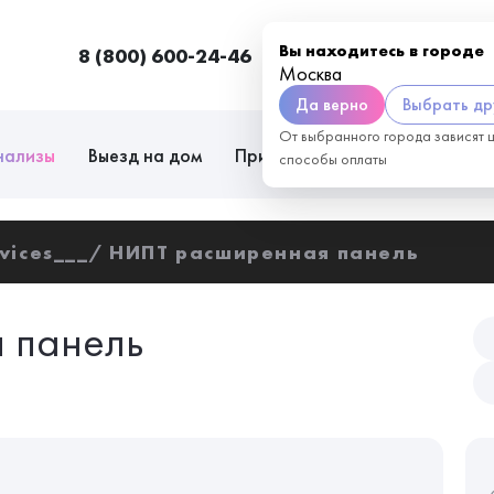
Вы находитесь в городе
8 (800) 600-24-46
Москва
П
Москва
Да верно
Выбрать др
От выбранного города зависят 
нализы
Выезд на дом
Приём врачей
Сотрудниче
способы оплаты
vices___
НИПТ расширенная панель
 панель