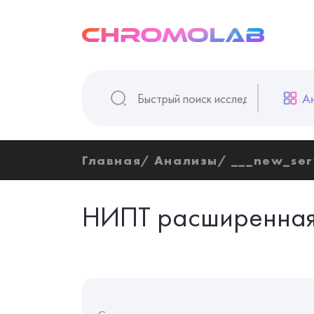
А
Главная
Анализы
___new_ser
НИПТ расширенная