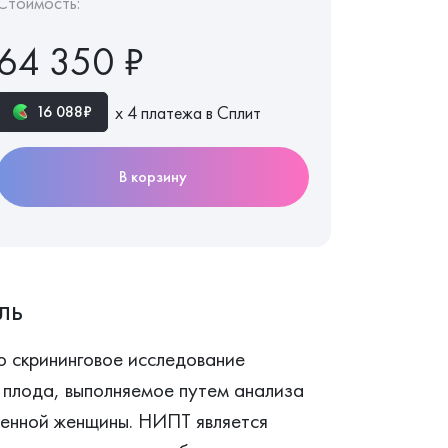
Стоимость:
64 350 ₽
х 4 платежа в Сплит
16 088₽
В корзину
ль
о скрининговое исследование
 плода, выполняемое путем анализа
енной женщины. НИПТ является