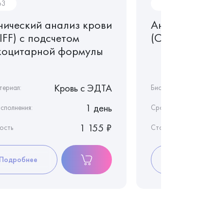
63
In164
нический анализ крови
Антитела к к
IFF) с подсчетом
(Clonorchis si
коцитарной формулы
Кровь c ЭДТА
териал:
Биоматериал:
1 день
сполнения:
Срок исполнения:
1 155 ₽
ость
Стоимость
Подробнее
Подробнее