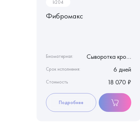
Ir204
хам
Фибромакс
 IgG
Сыворотка крови
Сыворотка крови
Биоматериал:
8 дней
6 дней
Срок исполнения:
1 300 ₽
18 070 ₽
Стоимость
Подробнее