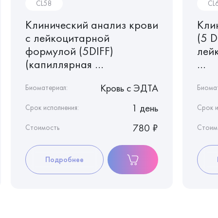
CL58
CL
Клинический анализ крови
Кли
с лейкоцитарной
(5 D
формулой (5DIFF)
лей
(капиллярная ...
...
Кровь c ЭДТА
Биоматериал:
Биома
1 день
Срок исполнения:
Срок и
780 ₽
Стоимость
Стоим
Подробнее