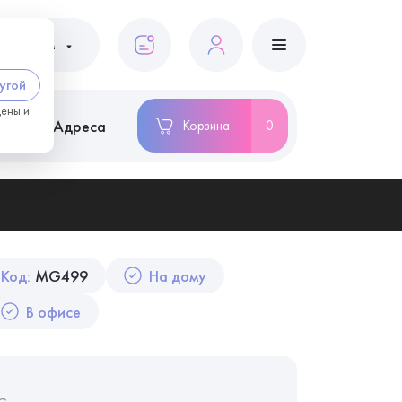
ациентам
угой
цены и
ство
Адреса
Корзина
0
Код:
MG499
На дому
В офисе