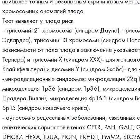
наиболее точным и безопасным скрининговым мето
хромосомных аномалий плода.
Тест выявляет у плода риск:
- трисомий: 21 хромосомы (синдром Дауна), трис
Эдвардса), трисомии 13 хромосомы (синдром Патау
зависимости от пола плода в заключение указывае
Тернера) и трисомии Х (синдром ХХХ)- для женског
Клайнфельтера) и дисомии Y (синдром Якобс)- для 
-микроделеционных синдромов: микроделеция 22q
микроделеция 1р36 (синдром 1р36), микроделеция
Прадера-Вилли), микроделеция 4р16.3 (синдром В
5р15 (синдром кошачьего крика).
- аутосомно рецессивных заболеваний, связанных с
генетических вариантов в генах CFTR, PAH, GALT,
DHCR7, HEXA, IDUA, PIGN, PKHD1, PMM2, SLC2