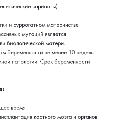
генетические варианты)
тки и суррогатном материнстве
ссивных мутаций является
ви биологической матери.
ом беременности не менее 10 недель
мной патологии. Срок беременности
я:
щее время.
нсплантация костного мозга и органов