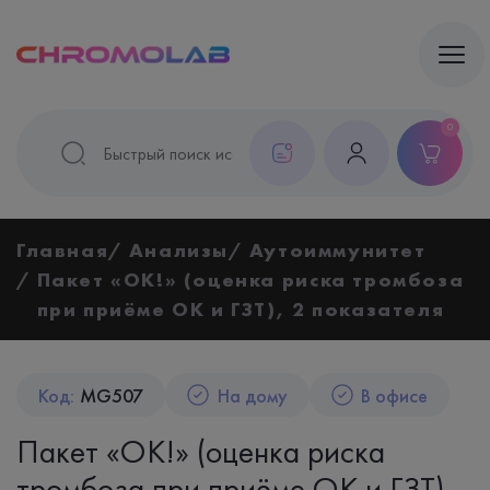
0
Главная
Анализы
Аутоиммунитет
Пакет «ОК!» (оценка риска тромбоза
при приёме ОК и ГЗТ), 2 показателя
Код:
MG507
На дому
В офисе
Пакет «ОК!» (оценка риска
тромбоза при приёме ОК и ГЗТ),