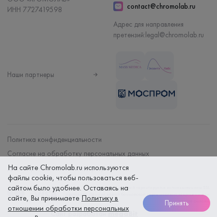
contact@chromolab.ru
ИНН 7727419598
Адрес для направления
претензий:
legal@chromolab.ru
Наши партнеры
Политика конфиденциальности
Согласие на обработку персональных данных
На сайте Chromolab.ru используются
Договор на оказание мед. услуг
файлы cookie, чтобы пользоваться веб-
сайтом было удобнее. Оставаясь на
Безопасность платежей гарантируется использованием SSL
протокола. Данные вашей банковской карты надежно защищены при
сайте, Вы принимаете
Политику в
оплате онлайн
Принять
отношении обработки персональных
Сайт разработан
megaBit