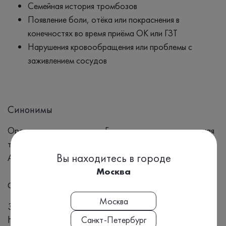
Семейная история тромбозов
Появление боли, отёка или покраснения в
конечностях во время приёма ОК или ГЗТ
Нарушения кровообращения или проблемы с
заживлением сосудов
Синонимы
Оральные контрацептивы, Гормональная заместительная
терапия, ГЗТ, Тромбоз, Коагулопатии, Тромбофилия,
Вы находитесь в городе
Антикоагулянты
Москва
Формат выдачи результата
Москва
Заключение
Номенклатура МЗ РФ, Приказ №804н:
Санкт-Петербург