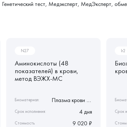
Генетический тест, Медэксперт, МедЭксперт, обмен
N27
Ir2
Аминокислоты (48
Био
показателей) в крови,
кро
метод ВЭЖХ-МС
Плазма крови с ЭДТА
Биоматериал:
Биома
4 дня
Срок исполнения:
Срок и
9 020 ₽
Стоимость
Стоим