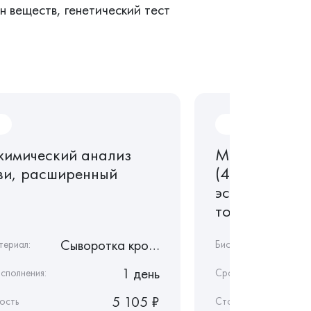
 веществ, генетический тест
M15.11
химический анализ
Микроэлемен
ви, расширенный
(40 показате
эссенциальны
токсичные), ..
Сыворотка крови
териал:
Биоматериал:
1 день
сполнения:
Срок исполнения:
5 105 ₽
ость
Стоимость