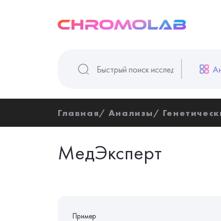
А
Главная
Анализы
Генетическ
МедЭксперт
Пример