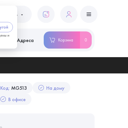
ациентам
угой
цены и
ство
Адреса
Корзина
0
Код:
MG513
На дому
В офисе