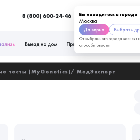
Вы находитесь в городе
8 (800) 600-24-46
Москва
П
Москва
Да верно
Выбрать др
От выбранного города зависят 
нализы
Выезд на дом
Приём врачей
Сотрудниче
способы оплаты
ие тесты (MyGenetics)
МедЭксперт