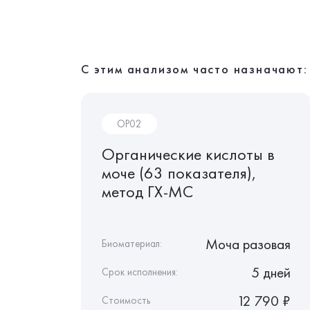
С этим анализом часто назначают:
OP02
и
Органические кислоты в
моче (63 показателя),
-D, Е,
метод ГХ-МС
Сыворотка крови
Моча разовая
Биоматериал:
4 дня
5 дней
Срок исполнения:
1 900 ₽
12 790 ₽
Стоимость