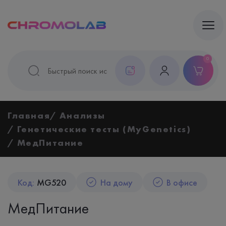
0
Главная
Анализы
Генетические тесты (MyGenetics)
МедПитание
Код:
MG520
На дому
В офисе
МедПитание