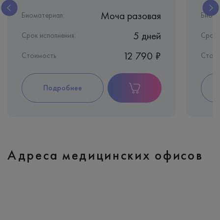
Моча разовая
Биоматериал:
Биома
5 дней
Срок исполнения:
Срок 
12 790 ₽
Стоимость
Стоим
Подробнее
Адреса медицинских офисов