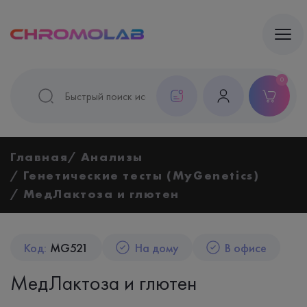
0
Главная
Анализы
Генетические тесты (MyGenetics)
МедЛактоза и глютен
Код:
MG521
На дому
В офисе
МедЛактоза и глютен