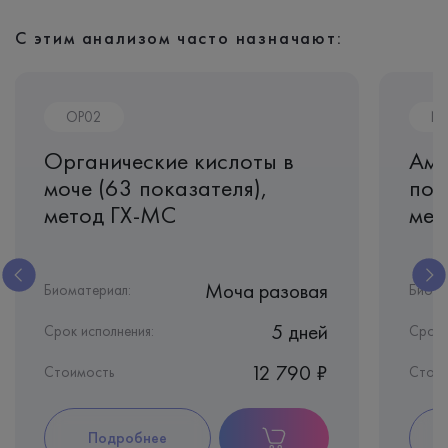
С этим анализом часто назначают:
OP02
N
Органические кислоты в
Ами
моче (63 показателя),
пок
метод ГХ-МС
мет
Моча разовая
Биоматериал:
Биома
5 дней
Срок исполнения:
Срок 
12 790 ₽
Стоимость
Стоим
Подробнее