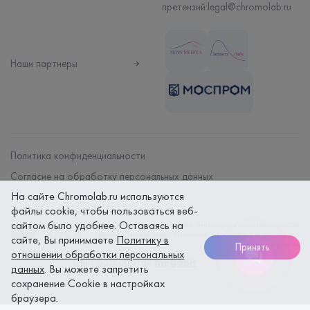
претензий:
legal@chromolab.ru
Наши партнеры
Политика конфиденциальности
Согласие на обработку персональных данных
На сайте Chromolab.ru используются
Договор на оказание мед. услуг
файлы cookie, чтобы пользоваться веб-
сайтом было удобнее. Оставаясь на
Безопасность платежей гарантируется использованием SSL
протокола. Данные вашей банковской карты надежно защищены при
сайте, Вы принимаете
Политику в
оплате онлайн
Принять
отношении обработки персональных
Сайт разработан
megaBit
данных
. Вы можете запретить
сохранение Cookie в настройках
браузера.