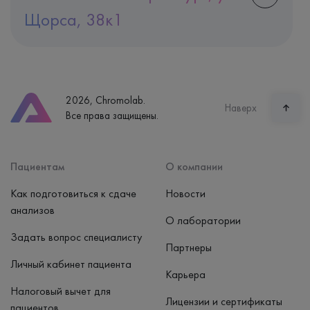
Щорса, 38к1
Адрес
Екатеринбург, ул. Щорса, 38к1
Телефон
8 (800) 600-24-46
2026, Chromolab.
Часы работы
Наверх
Все права защищены.
пн-вс: 7:30-15:00
Способ оплаты
Наличные, банковская карта
Пациентам
О компании
Как подготовиться к сдаче
Новости
анализов
О лаборатории
Задать вопрос специалисту
Партнеры
Личный кабинет пациента
Карьера
Налоговый вычет для
Лицензии и сертификаты
пациентов