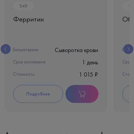
B48
CL
Ферритин
Общ
Сыворотка крови
Биоматериал:
Биома
1 день
Срок исполнения:
Срок 
1 015 ₽
Стоимость
Стоим
Подробнее