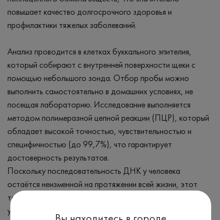
повышает качество долгосрочного здоровья и
профилактики тяжелых заболеваний.
Анализ проводится в клетках буккального эпителия,
который собирают с внутренней поверхности щеки с
помощью небольшого зонда. Отбор пробы можно
выполнить самостоятельно в домашних условиях, не
посещая лабораторию. Исследование выполняется
методом полимеразной цепной реакции (ПЦР), который
обладает высокой точностью, чувствительностью и
специфичностью (до 99,7%), что гарантирует
достоверность результатов.
Поскольку последовательность ДНК у человека
остаётся неизменной на протяжении всей жизни, этот
тест достаточно проводить один раз. Варианты генов,
унаследованные от родителей, не меняются со временем,
Вы находитесь в городе