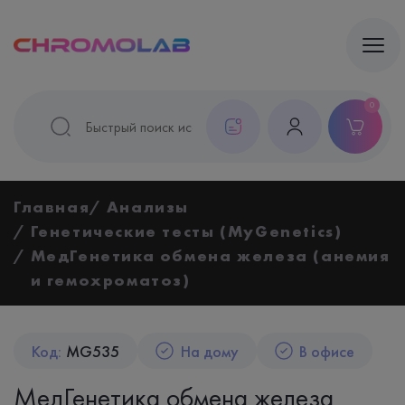
0
Главная
Анализы
Генетические тесты (MyGenetics)
МедГенетика обмена железа (анемия
и гемохроматоз)
Код:
MG535
На дому
В офисе
МедГенетика обмена железа