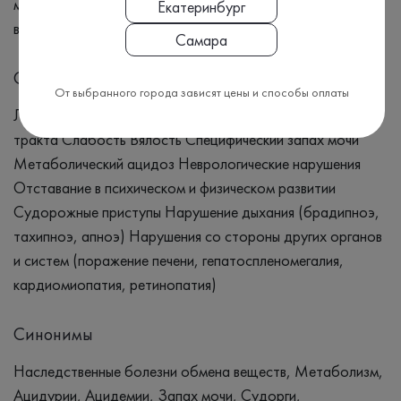
можно написать Наследственные болезни обмена
Екатеринбург
веществ
Самара
Симптомы
От выбранного города зависят цены и способы оплаты
Лихорадка Нарушение работы желудочно-кишечного
тракта Слабость Вялость Специфический запах мочи
Метаболический ацидоз Неврологические нарушения
Отставание в психическом и физическом развитии
Судорожные приступы Нарушение дыхания (брадипноэ,
тахипноэ, апноэ) Нарушения со стороны других органов
и систем (поражение печени, гепатоспленомегалия,
кардиомиопатия, ретинопатия)
Синонимы
Наследственные болезни обмена веществ, Метаболизм,
Ацидурии, Ацидемии, Запах мочи, Судорги,