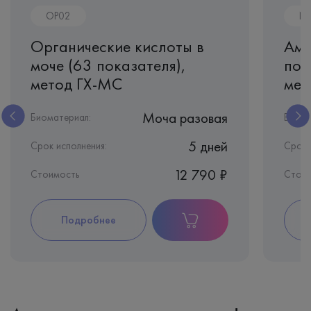
OP02
N
Органические кислоты в
Ами
моче (63 показателя),
пок
метод ГХ-МС
мет
Моча разовая
Биоматериал:
Биома
5 дней
Срок исполнения:
Срок 
12 790 ₽
Стоимость
Стоим
Подробнее