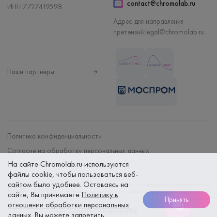
contact@chromolab.ru
ИНН 7727419598
Адрес для направления
претензий:
legal@chromolab.ru
Наши партнеры
Политика конфиденциальности
Согласие на обработку персональных данных
На сайте Chromolab.ru используются
Договор на оказание мед. услуг
файлы cookie, чтобы пользоваться веб-
сайтом было удобнее. Оставаясь на
Безопасность платежей гарантируется использованием SSL
протокола. Данные вашей банковской карты надежно защищены при
сайте, Вы принимаете
Политику в
Принять
оплате онлайн
отношении обработки персональных
Сайт разработан
megaBit
данных
. Вы можете запретить