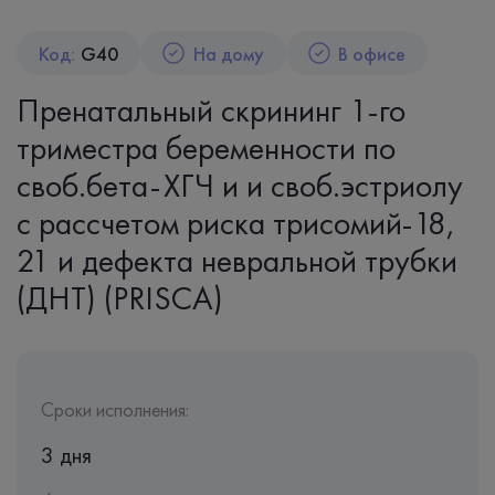
Код:
G40
На дому
В офисе
Пренатальный скрининг 1-го
триместра беременности по
своб.бета-ХГЧ и и своб.эстриолу
с рассчетом риска трисомий-18,
21 и дефекта невральной трубки
(ДНТ) (PRISСA)
Сроки исполнения:
3 дня