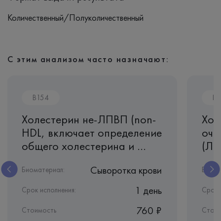
Количественный/Полуколичественный
С этим анализом часто назначают:
B154
B7
Холестерин не-ЛПВП (non-
Хол
HDL, включает определение
оче
общего холестерина и ...
(Л
Сыворотка крови
Биоматериал:
Биома
1 день
Срок исполнения:
Срок 
760 ₽
Стоимость
Стои