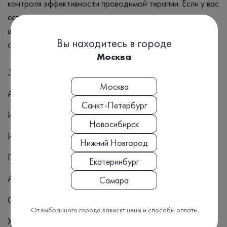
контроля эффективности проводимой терапии. Если у вас
есть вопросы о результатах анализа или о том, какие
шаги предпринять дальше, обязательно обсудите их со
Вы находитесь в городе
своим лечащим врачом.
Москва
Заболевания
Москва
Атеросклероз
Санкт-Петербург
Ишемическая болезнь сердца
Новосибирск
Ишемический инсульт
Нижний Новгород
Геморрагический инсульт
Екатеринбург
Аневризма мозга
Самара
Стеноз сонной артерии
От выбранного города зависят цены и способы оплаты
Хроническая церебральная ишемия