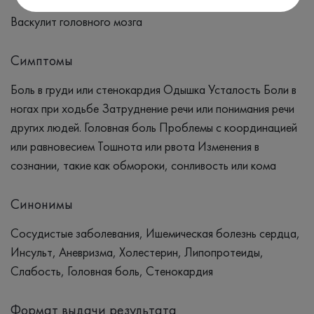
Васкулит головного мозга
Симптомы
Боль в груди или стенокардия Одышка Усталость Боли в
ногах при ходьбе Затруднение речи или понимания речи
других людей. Головная боль Проблемы с координацией
или равновесием Тошнота или рвота Изменения в
сознании, такие как обмороки, сонливость или кома
Синонимы
Сосудистые заболевания, Ишемическая болезнь сердца,
Инсульт, Аневризма, Холестерин, Липопротеиды,
Слабость, Головная боль, Стенокардия
Формат выдачи результата