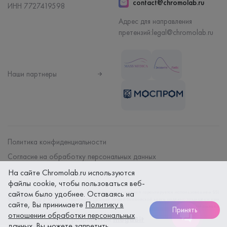
contact@chromolab.ru
ИНН 7727419598
Адрес для направления
претензий:
legal@chromolab.ru
Наши партнеры
Политика конфиденциальности
Согласие на обработку персональных данных
Договор на оказание мед. услуг
На сайте Chromolab.ru используются
файлы cookie, чтобы пользоваться веб-
сайтом было удобнее. Оставаясь на
Безопасность платежей гарантируется использованием SSL
протокола. Данные вашей банковской карты надежно защищены при
сайте, Вы принимаете
Политику в
оплате онлайн
Принять
отношении обработки персональных
Сайт разработан
megaBit
данных
. Вы можете запретить