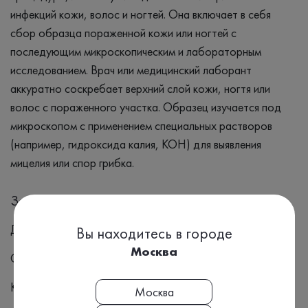
инфекций кожи, волос и ногтей. Она включает в себя
сбор образца пораженной кожи или ногтей с
последующим микроскопическим и лабораторным
исследованием. Врач или медицинский лаборант
аккуратно соскребает верхний слой кожи, ногтя или
волос с пораженного участка. Образец изучается под
микроскопом с применением специальных растворов
(например, гидроксида калия, KOH) для выявления
мицелия или спор грибка.
Заболевания
Дерматофитоз
Вы находитесь в городе
Москва
Онихомикоз
Кандидоз кожи
Москва