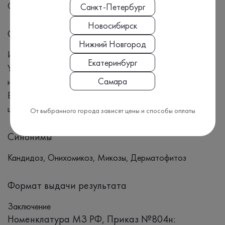
Себорейный дерматит
Санкт-Петербург
Новосибирск
Симптомы
Нижний Новгород
Изменение цвета ногтя (желтый, белый, зеленый)
Екатеринбург
Утолщение и деформация ногтевой пластины Расслоение
Самара
и ломкость ногтя Отслоение ногтя от ногтевого ложа
Боль и дискомфорт Неприятный запах Трещины и
шелушение кожи
От выбранного города зависят цены и способы оплаты
Синонимы
Кандидоз, Онихомикоз, Микозы, Дерматофитоз
Формат выдачи результата
Заключение
Номенклатура МЗ РФ, Приказ №804н: