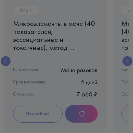
M16.1
M1
Микроэлементы в моче (40
Мик
показателей,
(40
эссенциальные и
эсс
токсичные), метод ...
токс
Моча разовая
Биоматериал:
Биома
5 дней
Срок исполнения:
Срок 
7 660 ₽
Стоимость
Стоим
Подробнее