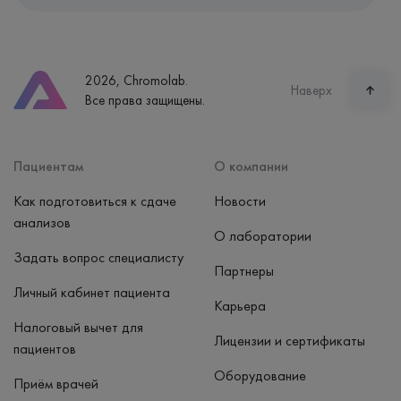
Адрес
Екатеринбург, ул. Щорса, 38к1
Телефон
8 (800) 600-24-46
2026, Chromolab.
Часы работы
Наверх
Все права защищены.
пн-вс: 7:30-15:00
Способ оплаты
Наличные, банковская карта
Пациентам
О компании
Как подготовиться к сдаче
Новости
анализов
О лаборатории
Задать вопрос специалисту
Партнеры
Личный кабинет пациента
Карьера
Налоговый вычет для
Лицензии и сертификаты
пациентов
Оборудование
Приём врачей