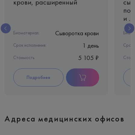
крови, расширенный
сыв
пок
и ...
Сыворотка крови
Биоматериал:
Биома
1 день
Срок исполнения:
Срок 
5 105 ₽
Стоимость
Стоим
Подробнее
Адреса медицинских офисов