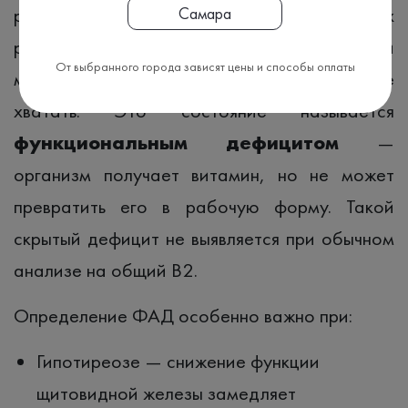
реально участвует в биохимических
Самара
реакциях. Свободный рибофлавин в крови
От выбранного города зависят цены и способы оплаты
может быть в норме, а активного ФАД не
хватать. Это состояние называется
функциональным дефицитом
—
организм получает витамин, но не может
превратить его в рабочую форму. Такой
скрытый дефицит не выявляется при обычном
анализе на общий B2.
Определение ФАД особенно важно при:
Гипотиреозе — снижение функции
щитовидной железы замедляет