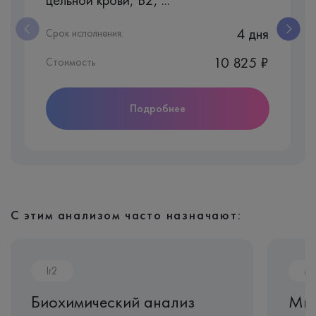
4 дня
Срок исполнения:
10 825 ₽
Стоимость
Подробнее
С этим анализом часто назначают:
Ir2
M
Биохимический анализ
Мик