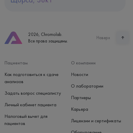
Адрес
Екатеринбург, ул. Щорса, 38к1
Телефон
8 (800) 600-24-46
2026, Chromolab.
Часы работы
Наверх
Все права защищены.
пн-вс: 7:30-15:00
Способ оплаты
Наличные, банковская карта
Пациентам
О компании
Как подготовиться к сдаче
Новости
анализов
О лаборатории
Задать вопрос специалисту
Партнеры
Личный кабинет пациента
Карьера
Налоговый вычет для
Лицензии и сертификаты
пациентов
Оборудование