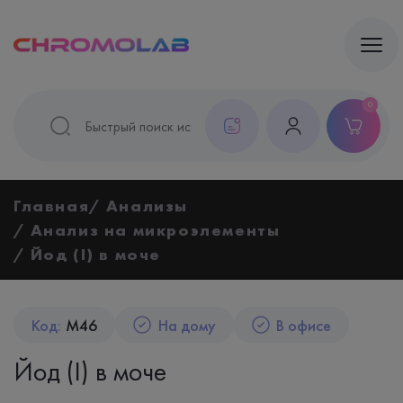
0
Главная
Анализы
Анализ на микроэлементы
Йод (I) в моче
Код:
M46
На дому
В офисе
Йод (I) в моче