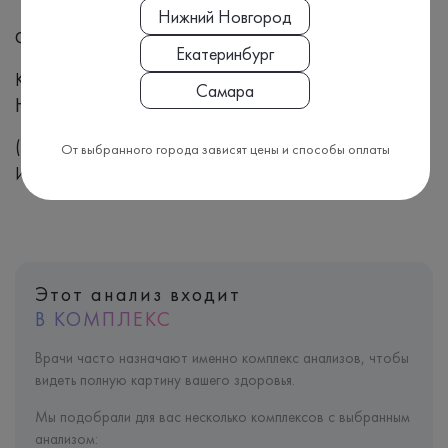
Нижний Новгород
Формат выдачи результата
Екатеринбург
Количественный
Самара
Номенклатура МЗ РФ, Приказ №804н:
(A09.28.065)
От выбранного города зависят цены и способы оплаты
Исследование уровня йода в моче
Этот анализ входит
В КОМПЛЕКС
Врачи часто назначают именно комплекс анализов, чтобы
видеть полную картину вашего здоровья.
Мы подобрали для вас несколько комплексов с выбранным
анализом: