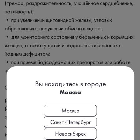
(тремор, раздражительность, учащённое сердцебиение,
потливость);
• при увеличении щитовидной железы, узловых
образованиях, нарушении обмена веществ;
• для мониторинга состояния у беременных и кормящих
женщин, а также у детей и подростков в регионах с
йодным дефицитом;
• при приёме йодсодержащих препаратов или работе
на производстве, связанном с соединениями йода.
Вы находитесь в городе
Синонимы
Москва
Йод, Анализ мочи на йод, Моча на йод, Йод анализ,
Йод в моче, Анализ на йод, Iodine, Iodum, I, Недостаток
Москва
йода, Дефицит йода, Избыток йода, Эссенциальные
Санкт-Петербург
микроэлементы, Токсичные микроэлементы,
Новосибирск
Микроэлементный анализ крови, Минералы в моче