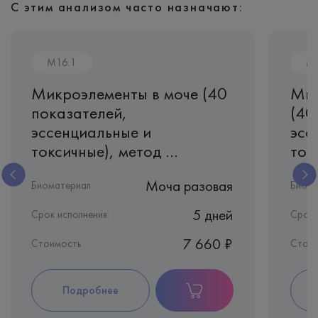
С этим анализом часто назначают:
M16.1
M1
Микроэлементы в моче (40
Мик
показателей,
(40
эссенциальные и
эсс
токсичные), метод ...
токс
Моча разовая
Биоматериал:
Биома
5 дней
Срок исполнения:
Срок 
7 660 ₽
Стоимость
Стоим
Подробнее