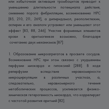
или избыточная активация тромбоцитов приводит к
уменьшению длительности потенциала действия,
снижению порога фибрилляции, возникновению НРС
[85, 210, 211, 269], а дипиридамол, реополиглюкин,
аспирин и его аналоги устраняют или уменьшают этот
эффект [85, 88, 246]. Участие форменных элементов
крови в аритмогенезе возможно, благодаря
сочетанию двух механизмов [87]:
1. Образование микроагрегатов в просвете сосудов.
Возникновние НРС при этом связано с ухудшением
перфузии миокарда и гипоксией [288]. В ходе
реперфузии вследствие неравномерности
микроциркуляции в различных участках, а,
следовательно, неравномерного течения
метаболических процессов, усиливается физико-
химическая гетерогенность миокарда, что коррелирует
с частотой развития аритмий [82].