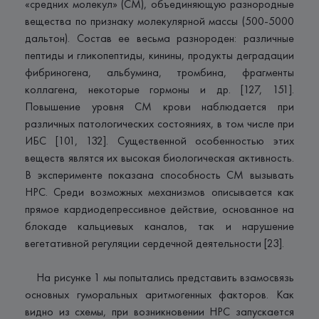
«средних молекул» (СМ), объединяющую разнородные
вещества по признаку молекулярной массы (500-5000
дальтон). Состав ее весьма разнороден: различные
пептиды и гликопептиды, кинины, продукты деградации
фибриногена, альбумина, тромбина, фрагменты
коллагена, некоторые гормоны и др. [127, 151].
Повышение уровня СМ крови наблюдается при
различных патологических состояниях, в том числе при
ИБС [101, 132]. Существенной особенностью этих
веществ являтся их высокая биологическая активность.
В эксперименте показана способность СМ вызывать
НРС. Среди возможных механизмов описывается как
прямое кардиодепрессивное действие, основанное на
блокаде кальциевых каналов, так и нарушение
вегетативной регуляции сердечной деятельности [23].
На рисунке 1 мы попытались представить взамосвязь
основных гуморальных аритмогенных факторов. Как
видно из схемы, при возникновении НРС запускается