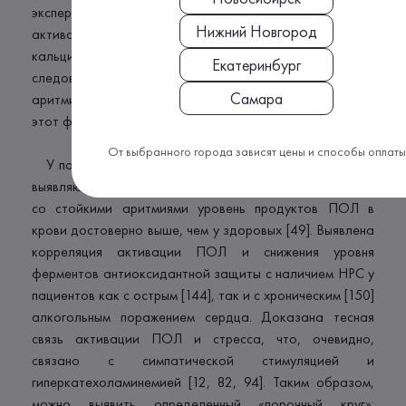
экспериментах убедительно доказывается роль
Нижний Новгород
активации ПОЛ как фактора, нарушающего
кальциевый гомеостаз кардиомиоцита и,
Екатеринбург
следовательно, лежащего в основе реперфузионных
Самара
аритмий [176, 178, 280, 290, 294], то в других опытах
этот факт не подтверждается [192, 206, 236].
От выбранного города зависят цены и способы оплаты
У пациентов с НРС без атеросклероза и ИБС также
выявляются повышенные показатели ПОЛ. Так у детей
со стойкими аритмиями уровень продуктов ПОЛ в
крови достоверно выше, чем у здоровых [49]. Выявлена
корреляция активации ПОЛ и снижения уровня
ферментов антиоксидантной защиты с наличием НРС у
пациентов как с острым [144], так и с хроническим [150]
алкогольным поражением сердца. Доказана тесная
связь активации ПОЛ и стресса, что, очевидно,
связано с симпатической стимуляцией и
гиперкатехоламинемией [12, 82, 94]. Таким образом,
можно выявить определенный «порочный круг»: