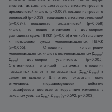
спектра. Так выявлено достоверное снижение процента
арахидоновой кислоты (p=0,009), повышение процента
олеиновой (p=0,038), тенденция к снижению линолевой
(р=0,094), повышению пальмитиновой (p=0,068)
кислот, что нашло отражение в достоверном
уменьшении суммы ПНЖК (р=0,016) и четкой тенденции
к повышению суммы мононенасыщенных НЭЖК
(p=0,055). Отношение концентрации
мононенасыщенных кислот к полиненасыщенным (Σ
/
моно
Σ
) достоверно увеличилось (р=0,005).
поли
Статистически значимой динамики отношения
насыщенных кислот к ненасыщенным (Σ
/Σ
) в
нас
ненас
целом не выявлено. Для этого показателя также
отмечалось «нормализующее» действие
плазмафереза: достоверная корреляция изменения с
исходным уровнем Σ
/ Σ
(r
=0,592; р=0,002),
нас
ненас
s