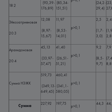
p>0,1
(93,39-
(85,34-
(24,2-
(23
18:2
176,89)
151,51)
29,4)
27,
12,08
11,97
2,5
2,4
Эйкозатриеновая
p>0,1
(8,97-
(8,53-
(1,7-
(1,
20:3
15,67)
14,01)
3,0)
2,8
45,13
41,40
9,2
7,9
Арахидоновая
p>0,1
(33,97-
(26,51-
(8,5-
(7,
20:4
57,47)
51,21)
9,7)
8,8
519,73
460,41
Сумма НЭЖК
p>0,1
(349,13-
(341,1-
649,45)
580,05)
227,92
197,75
44,3
44
Сумма
p>0,1