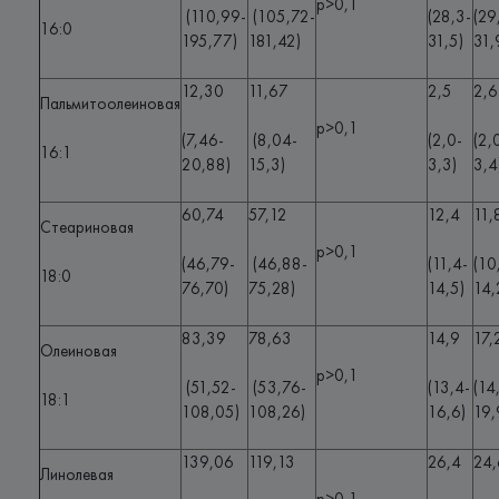
p>0,1
(110,99-
(105,72-
(28,3-
(29
16:0
195,77)
181,42)
31,5)
31,
12,30
11,67
2,5
2,6
Пальмитоолеиновая
p>0,1
(7,46-
(8,04-
(2,0-
(2,
16:1
20,88)
15,3)
3,3)
3,4
60,74
57,12
12,4
11,
Стеариновая
p>0,1
(46,79-
(46,88-
(11,4-
(10
18:0
76,70)
75,28)
14,5)
14,
83,39
78,63
14,9
17,
Олеиновая
p>0,1
(51,52-
(53,76-
(13,4-
(14
18:1
108,05)
108,26)
16,6)
19,
139,06
119,13
26,4
24,
Линолевая