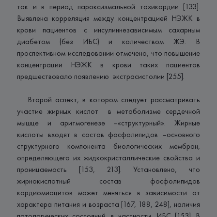
так и в период пароксизмальной тахикардии [133].
Выявлена корреляция между концентрацией НЭЖК в
крови пациентов с инсулиннезависимым сахарным
диабетом (без ИБС) и количеством ЖЭ. В
проспективном исследовании отмечено, что повышение
концентрации НЭЖК в крови таких пациентов
предшествовало появлению экстрасистолии [255].
Второй аспект, в котором следует рассматривать
участие жирных кислот в метаболизме сердечной
мышце и аритмогенезе –«структурный». Жирные
кислоты входят в состав фосфолипидов –основного
структурного компонента биологических мембран,
определяющего их жидкокристаллические свойства и
проницаемость [153, 213]. Установлено, что
жирнокислотный состав фосфолипидов
кардиомиоцитов может меняться в зависимости от
характера питания и возраста [167, 188, 248], наличия
патологических состояний, в частности, ИБС [153]. В