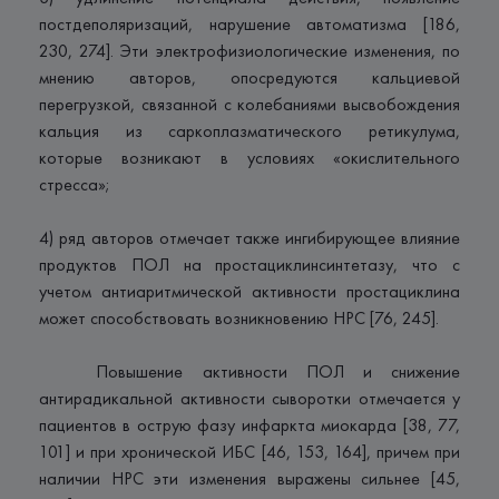
постдеполяризаций, нарушение автоматизма [186,
230, 274]. Эти электрофизиологические изменения, по
мнению авторов, опосредуются кальциевой
перегрузкой, связанной с колебаниями высвобождения
кальция из саркоплазматического ретикулума,
которые возникают в условиях «окислительного
стресса»;
4) ряд авторов отмечает также ингибирующее влияние
продуктов ПОЛ на простациклинсинтетазу, что с
учетом антиаритмической активности простациклина
может способствовать возникновению НРС [76, 245].
Повышение активности ПОЛ и снижение
антирадикальной активности сыворотки отмечается у
пациентов в острую фазу инфаркта миокарда [38, 77,
101] и при хронической ИБС [46, 153, 164], причем при
наличии НРС эти изменения выражены сильнее [45,