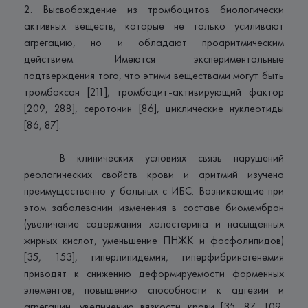
2. Высвобождение из тромбоцитов биологически
активных веществ, которые не только усиливают
агрегацию, но и обладают проаритмическим
действием. Имеются экспериментальные
подтверждения того, что этими веществами могут быть
тромбоксан [211], тромбоцит-активирующий фактор
[209, 288], серотонин [86], циклические нуклеотиды
[86, 87].
В клинических условиях связь нарушений
реологических свойств крови и аритмий изучена
преимущественно у больных с ИБС. Возникающие при
этом заболевании изменения в составе биомембран
(увеличение содержания холестерина и насыщенных
жирных кислот, уменьшение ПНЖК и фосфолипидов)
[35, 153], гиперлипидемия, гиперфибриногенемия
приводят к снижению деформируемости форменных
элементов, повышению способности к адгезии и
агрегации, увеличению вязкости крови [35, 87, 109,