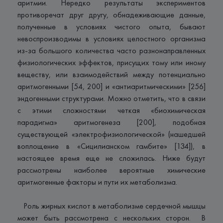
аритмии. Нередко результаты экспериментов
противоречат друг другу, обнадеживающие данные,
полученные в условиях чистого опыта, бывают
невоспроизводимы в условиях целостного организма
из-за большого количества часто разнонаправленных
физиологических эффектов, присущих тому или иному
веществу, или взаимодействий между потенциально
аритмогенными [54, 200] и «антиаритмическими» [256]
эндогенными структурами. Можно отметить, что в связи
с этими сложностями четкая «биохимическая
парадигма» аритмогенеза [200], подобная
существующей «электрофизиологической» (нашедшей
воплощение в «Сицилианском гамбите» [134]), в
настоящее время еще не сложилась. Ниже будут
рассмотрены наиболее вероятные химические
аритмогенные факторы и пути их метаболизма.
Роль жирных кислот в метаболизме сердечной мышцы
может быть рассмотрена с нескольких сторон. В