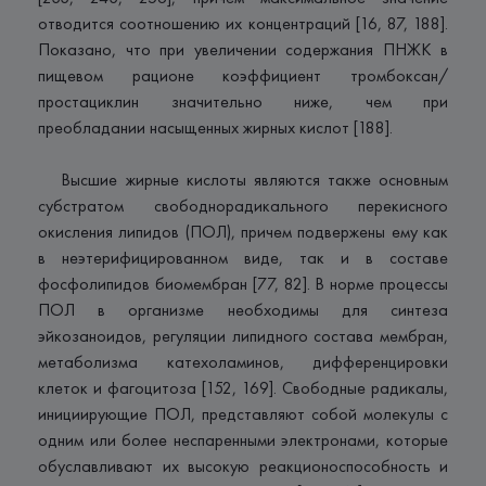
отводится соотношению их концентраций [16, 87, 188].
Показано, что при увеличении содержания ПНЖК в
пищевом рационе коэффициент тромбоксан/
простациклин значительно ниже, чем при
преобладании насыщенных жирных кислот [188].
Высшие жирные кислоты являются также основным
субстратом свободнорадикального перекисного
окисления липидов (ПОЛ), причем подвержены ему как
в неэтерифицированном виде, так и в составе
фосфолипидов биомембран [77, 82]. В норме процессы
ПОЛ в организме необходимы для синтеза
эйкозаноидов, регуляции липидного состава мембран,
метаболизма катехоламинов, дифференцировки
клеток и фагоцитоза [152, 169]. Свободные радикалы,
инициирующие ПОЛ, представляют собой молекулы с
одним или более неспаренными электронами, которые
обуславливают их высокую реакционоспособность и