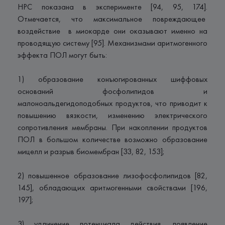
НРС показана в эксперименте [94, 95, 174].
Отмечается, что максимальное повреждающее
воздействие в миокарде они оказывают именно на
проводящую систему [95]. Механизмами аритмогенного
эффекта ПОЛ могут быть:
1) образование конъюгированных шиффовых
оснований фосфолипидов и
малоноальдегидоподобных продуктов, что приводит к
повышению вязкости, изменению электрического
сопротивления мембраны. При накоплении продуктов
ПОЛ в большом количестве возможно образование
мицелл и разрыв биомембран [33, 82, 153];
2) повышенное образование лизофосфолипидов [82,
145], обладающих аритмогенными свойствами [196,
197];
3) удлинение потенциала действия, появление