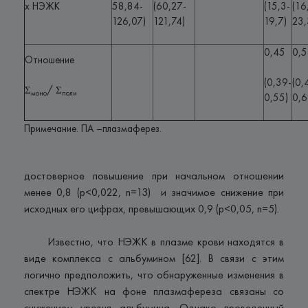
х НЭЖК
58,84-
(60,27-
(15,3-
(16
126,07)
121,74)
19,7)
23,
0,45
0,
Отношение
(0,39-
(0,
Σ
/ Σ
моно
поли
0,55)
0,6
Примечание. ПА –плазмаферез.
достоверное повышение при начальном отношении
менее 0,8 (p<0,022, n=13) и значимое снижение при
исходных его цифрах, превышающих 0,9 (p<0,05, n=5).
Известно, что НЭЖК в плазме крови находятся в
виде комплекса с альбумином [62]. В связи с этим
логично предположить, что обнаруженные изменения в
спектре НЭЖК на фоне плазмафереза связаны со
снижением уровня альбумина. Однако проведенный