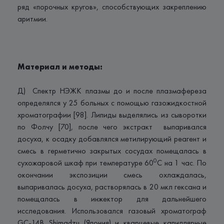
ряд «порочных кругов», способствующих закреплению
аритмии.
Материал и методы:
Д) Спектр НЭЖК плазмы до и после плазмафереза
определялся у 25 больных с помощью газожидкостной
хроматографии [98]. Липиды выделялись из сыворотки
по Фолчу [70], после чего экстракт выпаривался
досуха, к осадку добавлялся метилирующий реагент и
смесь в герметично закрытых сосудах помещалась в
0
сухожаровой шкаф при температуре 60
С на 1 час. По
окончании экспозиции смесь охлаждалась,
выпаривалась досуха, растворялась в 20 мкл гексана и
помещалась в инжектор для дальнейшего
исследования. Использовался газовый хроматограф
GC-14В Shimadzu (Япония) и кварцевые капиллярные