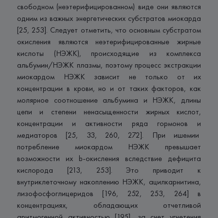
свободном (неэтерифицированном) виде они являются
одним из важных энергетических субстратов миокарда
[25, 253]. Следует отметить, что основным субстратом
окисления являются неэтерифицированные жирные
кислоты (НЭЖК), происходящие из комплекса
альбумин/НЭЖК плазмы, поэтому процесс экстракции
миокардом НЭЖК зависит не только от их
концентрации в крови, но и от таких факторов, как
молярное соотношение альбумина и НЭЖК, длины
цепи и степени ненасыщенности жирных кислот,
концентрации и активности ряда гормонов и
медиаторов [25, 33, 260, 272]. При ишемии
потребление миокардом НЭЖК превышает
возможности их b-окисления вследствие дефицита
кислорода [213, 253]. Это приводит к
внутриклеточному накоплению НЭЖК, ацилкарнитина,
лизофосфоглицеридов [196, 252, 253, 264] в
концентрациях, обладающих отчетливой
аритмогенной активностью [195], за счет угнетения