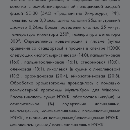
колонки с иммобилизированной неподвижной жидкой
фазой SЕ-30 (ЗАО «Предприятие Химресурс», РФ),
толщина слоя 0,3 мкм, длина колонки 25м, внутренний
диаметр 0,24мм. Время проведения анализа 25 минут,
0
температура инжектора 250
, температура детектора
0
300
. Определялись концентрация в плазме (путем
сравнения со стандартом) и процент в спектре НЭЖК
следующих кислот: миристиновая (14:0), пальмитиновая
(16:0), пальмитоолеиновая (16:1), стеариновая (18:0),
олеиновая (18:1), линолевая (в сумме с линоленовой)
(18:2), арахидоновая (20:4), эйкозатриеновая (20:3).
Обработка хроматограмм проводилась с помощью
компьютерной программы МультиХром для Windоws.
Рассчитывалась сумма НЭЖК, абсолютное (мкг/мл) и
относительное (%) содержание насыщенных,
ненасыщенных, мононенасыщенных, полиненасыщенных
НЭЖК, отношения насыщенные/ненасыщенные НЭЖК,
мононенасыщенные/ полиненасыщенные НЭЖК.