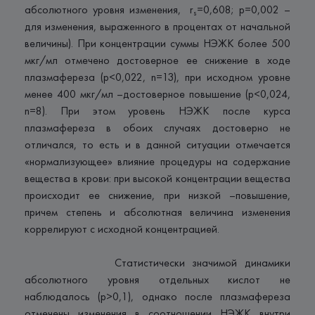
абсолютного уровня изменения, r
=0,608; p=0,002 –
s
для изменения, выраженного в процентах от начальной
величины). При концентрации суммы НЭЖК более 500
мкг/мл отмечено достоверное ее снижение в ходе
плазмафереза (р<0,022, n=13), при исходном уровне
менее 400 мкг/мл –достоверное повышение (p<0,024,
n=8). При этом уровень НЭЖК после курса
плазмафереза в обоих случаях достоверно не
отличался, то есть и в данной ситуации отмечается
«нормализующее» влияние процедуры на содержание
вещества в крови: при высокой концентрации вещества
происходит ее снижение, при низкой –повышение,
причем степень и абсолютная величина изменения
коррелируют с исходной концентрацией.
Статистически значимой динамики
абсолютного уровня отдельных кислот не
наблюдалось (p>0,1), однако после плазмафереза
отмечены изменения в соотношении НЭЖК внутри