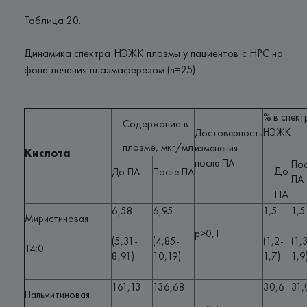
Таблица 20.
Динамика спектра НЭЖК плазмы у пациентов с НРС на
фоне лечения плазмаферезом (n=25).
% в спект
Содержание в
НЭЖК
Достоверность
плазме, мкг/мл
изменения
Кислота
после ПА
Пос
До
До ПА
После ПА
ПА
ПА
6,58
6,95
1,5
1,5
Миристиновая
p>0,1
(5,31-
(4,85-
(1,2-
(1,
14:0
8,91)
10,19)
1,7)
1,9
161,13
136,68
30,6
31,
Пальмитиновая