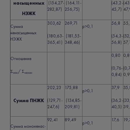
насыщенных
(154,27-
(164,11-
(43,2-
(43
282,87)
256,75)
45,7)
47,
НЭЖК
303,62
269,71
56,8
55
Сумма
p>0,1
ненасыщенных
(180,63-
(181,55-
(54,3-
(52
НЭЖК
365,41)
348,46)
56,8)
57,
0,80
0,
Отношение
(0,76-
(0,
Σ
/ Σ
нас
ненас
0,84)
0,9
202,23
175,88
37,9
35,
p>0,1
Сумма ПНЖК
(129,71-
(134,85-
(36,2-
(33
247,6)
209,81)
40,5)
39,
92,41
89,49
17,6
19,
p>0,1
Сумма мононенас-