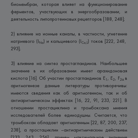
биомембран, которая влияет на функционирование
ферментов, участвующих в энергообразовании, и
деятельность липопротеиновых рецепторов [188, 248];
2) влияние на ионные каналы, в частности, угнетение
натриевого (I
) и кальциевого (I
) токов [222, 248,
Na
Ca
,
L
293];
3) влияние на синтез простагландинов. Наибольшее
значение в их образовании имеет арахидоновая
кислота [16]. Об участии простагландинов E
, E
, F
в
1
2
2
α
аритмогенезе данные литературы противоречивы:
имеются сведения как об аритмогенном, так и об
антиаритмическом эффектах [16, 22, 91, 233, 221]. В
отношении простациклина и тромбоксана мнения
исследователей более единодушны. Считается, что
тромбоксан обладает аритмогенным [22, 87, 200, 237,
238], а простациклин –антиаритмическим действием
[233, 243, 256], причем максимальное значение