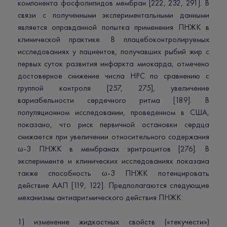
компонента фосфолипидов мембран [222, 232, 291]. В
связи с полученными экспериментальными данными
является оправданной попытка применения ПНЖК в
клинической практике. В плацебоконтролируемых
исследованиях у пациентов, получавших рыбий жир с
первых суток развития инфаркта миокарда, отмечено
достоверное снижение числа НРС по сравнению с
группой контроля [257, 275], увеличение
вариабельности сердечного ритма [189]. В
популяционном исследовании, проведенном в США,
показано, что риск первичной остановки сердца
снижается при увеличении относительного содержания
ω-3 ПНЖК в мембранах эритроцитов [276]. В
эксперименте и клинических исследованиях показана
также способность ω-3 ПНЖК потенцировать
действие ААП [119, 122]. Предполагаются следующие
механизмы антиаритмического действия ПНЖК:
1) изменение жидкостных свойств («текучести»)