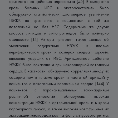
аритмогенное действие адреналина [55]. В сыворотке
крови больных ИБС и экстрасистолией было
обнаружено статистически достоверное увеличение
НЭЖК по сравнению с пациентами с той же
патологией, но без НРС. Содержание же других
классов липидов и липопротеидов было примерно
одинаково [14]. Авторы приводят также данные об
увеличении содержания НЭЖК в плазме
периферической крови и камерах сердца мужчин,
внезапно умерших от ИБС. Аритмогенное действие
НЭЖК было показано и при некоронарной патологии
сердца. В частности, обнаружена корреляция между их
содержанием в плазме крови и частотой аритмий у
пациентов с алкогольным поражением сердца [144]. У
пациентов с пароксизмальными тахикардиями
различной этиологии обнаружены высокая
концентрация НЭЖК в артериальной крови и в крови
коронарного синуса, а также высокий коэффициент их
экстракции миокардом как на фоне синусового ритма,