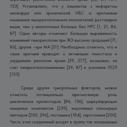
153]. Установлено, что у пациентов с инфарктом
миокарда или хронической ИБС и аритмиями
изменения гемореологических показателей достоверно
выше, чем у аналогичных больных без НРС [1, 21, 86,
87]. Одни авторы отмечают большую выраженность
изменений гемореологии при ЖЭ высоких градаций [71,
86], другие –при МА [21]. Необходимо отметить, что и
сама аритмия приводит к активации гемостаза и
ухудшению реологии крови [29, 277], возможно, за
счет гиперкатехоламинемии [29, 87] и усиления ПОЛ
[155].
Среди других гуморальных факторов, можно
отметить потенциально аритмогенную роль
циклических нуклеотидов [86, 136], циркулирующих
иммунных комплексов [239], эндогенных опиоидных
пептидов [200, 296], гистамина [184], серотонина [200].
Часть этих соединений входят в группу так называемых