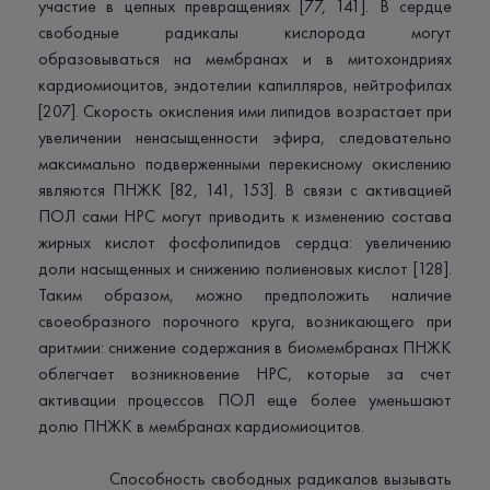
участие в цепных превращениях [77, 141]. В сердце
свободные радикалы кислорода могут
образовываться на мембранах и в митохондриях
кардиомиоцитов, эндотелии капилляров, нейтрофилах
[207]. Скорость окисления ими липидов возрастает при
увеличении ненасыщенности эфира, следовательно
максимально подверженными перекисному окислению
являются ПНЖК [82, 141, 153]. В связи с активацией
ПОЛ сами НРС могут приводить к изменению состава
жирных кислот фосфолипидов сердца: увеличению
доли насыщенных и снижению полиеновых кислот [128].
Таким образом, можно предположить наличие
своеобразного порочного круга, возникающего при
аритмии: снижение содержания в биомембранах ПНЖК
облегчает возникновение НРС, которые за счет
активации процессов ПОЛ еще более уменьшают
долю ПНЖК в мембранах кардиомиоцитов.
Способность свободных радикалов вызывать