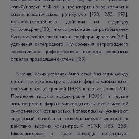
калий/натрий АТФ-азы и транспорта ионов кальция в
саркоплазматическом ретикулуме [223, 253, 292],
детергентоподобного действия на структуру
митохондрий [188], что сопровождается разобщением
биологического окисления и фосфорилирования [295],
удлинения антеградного и укорочения ретроградного
эффективного рефрактерного периода различных
отделов проводящей системы [133].
В клинических условиях была отмечена связь между
летальным исходом при остром инфаркте миокарда от
аритмии и концентрацией НЭЖК в плазме крови [251].
Появление высоких концентраций НЭЖК в первые
часы острого инфаркта миокарда связывают с высокой
симпатической активностью. Катехоламины усиливают
эндогенный липолиз и сенсибилизируют миокард к
действию высоких концентраций НЭЖК [168, 253].
Гиперлипидемия в свою очередь потенцирует