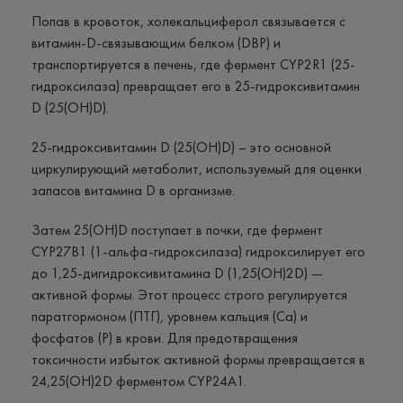
Попав в кровоток, холекальциферол связывается с
витамин-D-связывающим белком (DBP) и
транспортируется в печень, где фермент CYP2R1 (25-
гидроксилаза) превращает его в 25-гидроксивитамин
D (25(OH)D).
25-гидроксивитамин D (25(OH)D) – это основной
циркулирующий метаболит, используемый для оценки
запасов витамина D в организме.
Затем 25(OH)D поступает в почки, где фермент
CYP27B1 (1-альфа-гидроксилаза) гидроксилирует его
до 1,25-дигидроксивитамина D (1,25(OH)2D) —
активной формы. Этот процесс строго регулируется
паратгормоном (ПТГ), уровнем кальция (Са) и
фосфатов (Р) в крови. Для предотвращения
токсичности избыток активной формы превращается в
24,25(OH)2D ферментом CYP24A1.