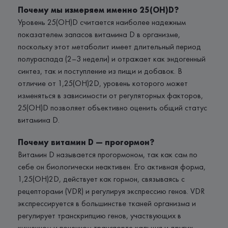
Почему мы измеряем именно 25(OH)D?
Уровень 25(OH)D считается наиболее надежным
показателем запасов витамина D в организме,
поскольку этот метаболит имеет длительный период
полураспада (2–3 недели) и отражает как эндогенный
синтез, так и поступление из пищи и добавок. В
отличие от 1,25(OH)2D, уровень которого может
изменяться в зависимости от регуляторных факторов,
25(OH)D позволяет объективно оценить общий статус
витамина D.
Почему витамин D — прогормон?
Витамин D называется прогормоном, так как сам по
себе он биологически неактивен. Его активная форма,
1,25(OH)2D, действует как гормон, связываясь с
рецепторами (VDR) и регулируя экспрессию генов. VDR
экспрессируется в большинстве тканей организма и
регулирует транскрипцию генов, участвующих в
кишечном и почечном транспорте кальция и других