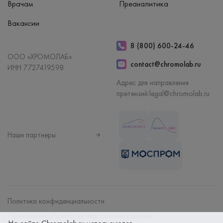
Врачам
Преаналитика
Вакансии
8 (800) 600-24-46
ООО «ХРОМОЛАБ»
contact@chromolab.ru
ИНН 7727419598
Адрес для направления
претензий:
legal@chromolab.ru
Наши партнеры
Политика конфиденциальности
Согласие на обработку персональных данных