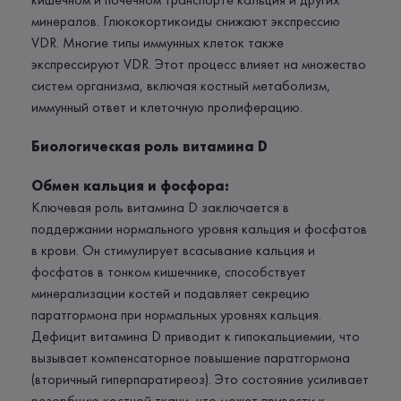
минералов. Глюкокортикоиды снижают экспрессию
VDR. Многие типы иммунных клеток также
экспрессируют VDR. Этот процесс влияет на множество
систем организма, включая костный метаболизм,
иммунный ответ и клеточную пролиферацию.
Биологическая роль витамина D
Обмен кальция и фосфора:
Ключевая роль витамина D заключается в
поддержании нормального уровня кальция и фосфатов
в крови. Он стимулирует всасывание кальция и
фосфатов в тонком кишечнике, способствует
минерализации костей и подавляет секрецию
паратгормона при нормальных уровнях кальция.
Дефицит витамина D приводит к гипокальциемии, что
вызывает компенсаторное повышение паратгормона
(вторичный гиперпаратиреоз). Это состояние усиливает
резорбцию костной ткани, что может привести к