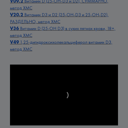
V09.2
Витамин D (25-OH-D3 и D2), СУММАРНО,
метод ХМC
V20.2
Витамин D3 и D2 (25-OH-D3 и 25-OH-D2),
РАЗДЕЛЬНО, метод ХМС
V36
Витамин D (25-OH D3) в сухих пятнах крови, 18+,
метод ХМС
V49
1,25-дигидроксихолекальциферол витамин D3,
метод ХМС