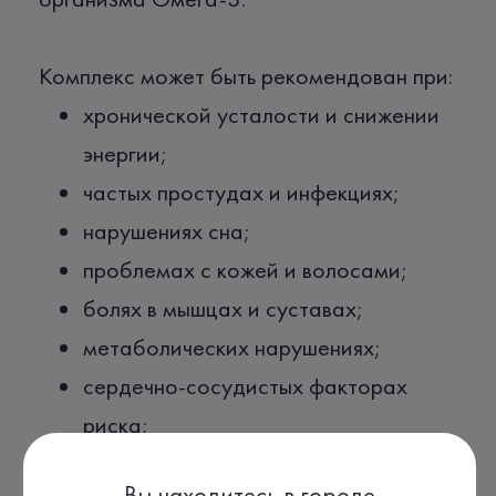
Комплекс может быть рекомендован при:
хронической усталости и снижении
энергии;
частых простудах и инфекциях;
нарушениях сна;
проблемах с кожей и волосами;
болях в мышцах и суставах;
метаболических нарушениях;
сердечно-сосудистых факторах
риска;
планировании беременности;
Вы находитесь в городе