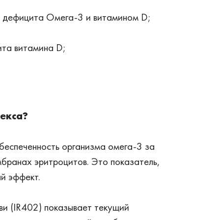
и дефицита Омега-3 и витамином D;
ита витамина D;
декса?
беспеченность организма омега-3 за
мбранах эритроцитов. Это показатель,
й эффект.
ви (IR402) показывает текущий