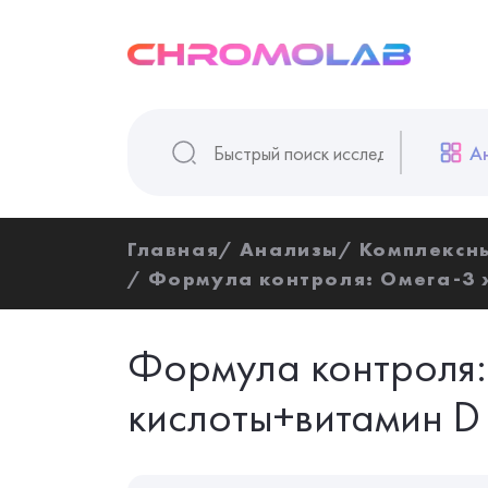
А
Главная
Анализы
Комплексн
Формула контроля: Омега-3 
Формула контроля
кислоты+витамин D