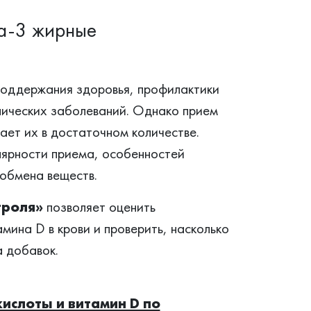
га-3 жирные
оддержания здоровья, профилактики
нических заболеваний. Однако прием
ает их в достаточном количестве.
лярности приема, особенностей
 обмена веществ.
троля»
позволяет оценить
мина D в крови и проверить, насколько
 добавок.
ислоты и витамин D по