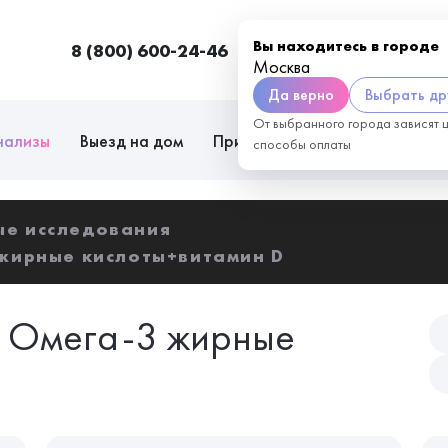
Вы находитесь в городе
8 (800) 600-24-46
Москва
П
Москва
Да верно
Выбрать др
От выбранного города зависят 
нализы
Выезд на дом
Приём врачей
Сотрудниче
способы оплаты
ые исследования
жирные кислоты+витамин D
: Омега-3 жирные