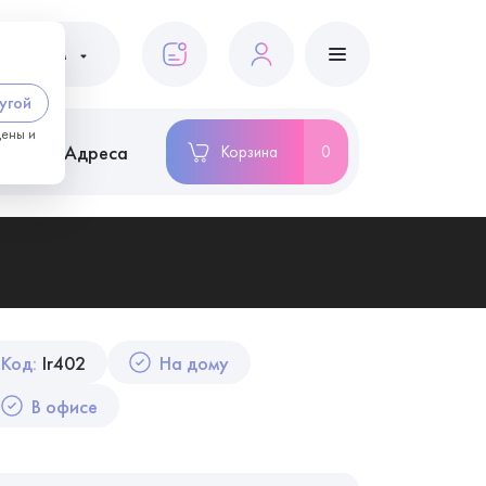
ациентам
угой
цены и
ство
Адреса
Корзина
0
Код:
Ir402
На дому
В офисе