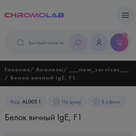
0
Главная
Анализы
___new_services___
Белок яичный IgE, F1
Код:
AL005.1
На дому
В офисе
Белок яичный IgE, F1