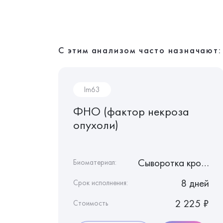
С этим анализом часто назначают:
Im63
а
ФНО (фактор некроза
-
опухоли)
...
 c ЭДТА
Сыворотка крови
Биоматериал:
4 дня
8 дней
Срок исполнения:
4 975 ₽
2 225 ₽
Стоимость