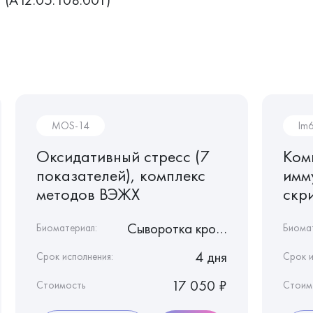
MOS-14
Im
Оксидативный стресс (7
Ком
показателей), комплекс
имм
методов ВЭЖХ
скри
Сыворотка крови
Биоматериал:
Биома
4 дня
Срок исполнения:
Срок и
17 050 ₽
Стоимость
Стоим