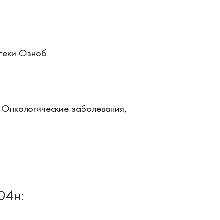
теки Озноб
 Онкологические заболевания,
04н: