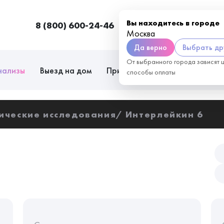
Вы находитесь в городе
8 (800) 600-24-46
Москва
П
Москва
Да верно
Выбрать др
От выбранного города зависят 
нализы
Выезд на дом
Приём врачей
Сотрудниче
способы оплаты
ические исследования
Интерлейкин 6