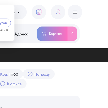
ациентам
угой
цены и
ство
Адреса
Корзина
0
Код:
Im60
На дому
В офисе