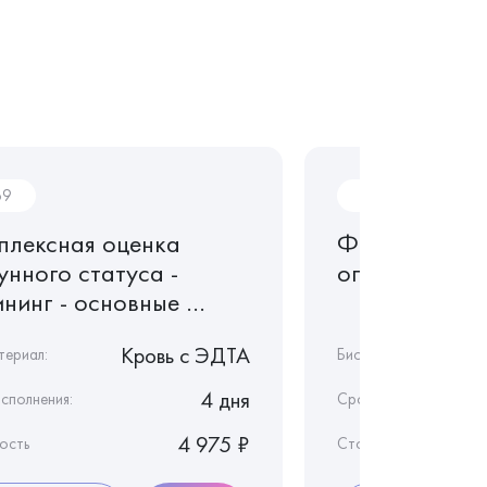
69
Im63
плексная оценка
ФНО (фактор
унного статуса -
опухоли)
нинг - основные ...
Кровь c ЭДТА
териал:
Биоматериал:
4 дня
сполнения:
Срок исполнения:
4 975 ₽
ость
Стоимость