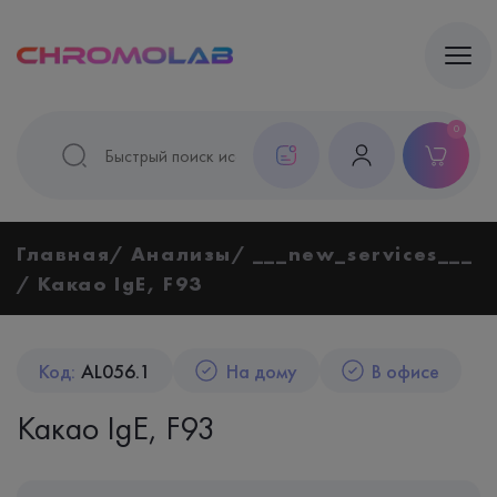
0
Главная
Анализы
___new_services___
Какао IgE, F93
Код:
AL056.1
На дому
В офисе
Какао IgE, F93