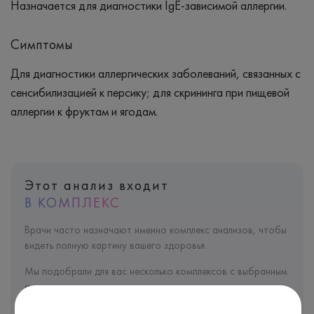
Назначается для диагностики IgE-зависимой аллергии.
Симптомы
Для диагностики аллергических заболеваний, связанных с
сенсибилизацией к персику; для скрининга при пищевой
аллергии к фруктам и ягодам.
Этот анализ входит
В КОМПЛЕКС
Врачи часто назначают именно комплекс анализов, чтобы
видеть полную картину вашего здоровья.
Мы подобрали для вас несколько комплексов с выбранным
анализом: