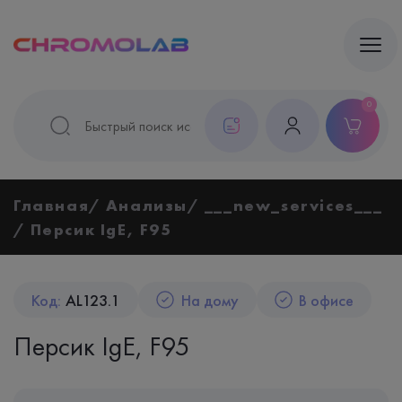
0
Главная
Анализы
___new_services___
Персик IgE, F95
Код:
AL123.1
На дому
В офисе
Персик IgE, F95