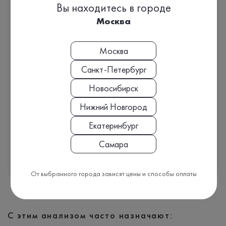
Вы находитесь в городе
Москва
Комплекс
Панель пищевых аллергенов № 15
Москва
(апельсин, ...
Санкт-Петербург
1 день
Срок исполнения:
Новосибирск
1 780 ₽
Стоимость
Нижний Новгород
Екатеринбург
Подробнее
Самара
От выбранного города зависят цены и способы оплаты
С этим анализом часто назначают: