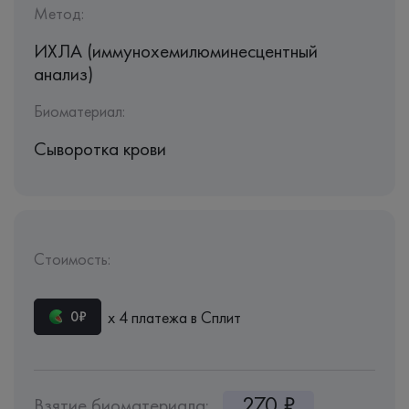
Метод:
ИХЛА (иммунохемилюминесцентный
анализ)
Биоматериал:
Сыворотка крови
Стоимость:
х 4 платежа в Сплит
0₽
270 ₽
Взятие биоматериала: