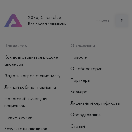
Телефон
8 (800) 600-24-46
2026, Chromolab.
Часы работы
Наверх
Все права защищены.
пн-вс: 7:30-15:00
Способ оплаты
Наличные, банковская карта
Пациентам
О компании
Как подготовиться к сдаче
Новости
анализов
О лаборатории
Задать вопрос специалисту
Партнеры
Личный кабинет пациента
Карьера
Налоговый вычет для
Лицензии и сертификаты
пациентов
Оборудование
Приём врачей
Статьи
Результаты анализов