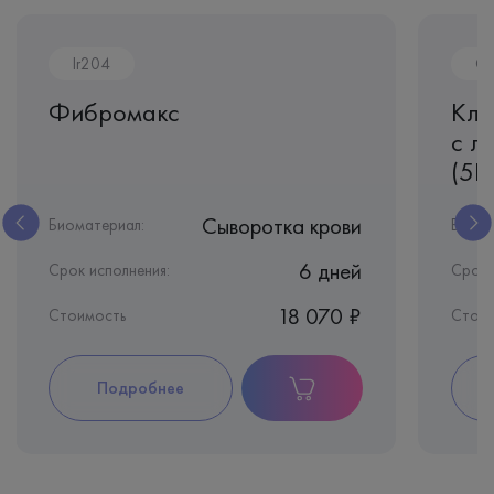
Ir204
CL
Фибромакс
Кли
с л
(5D
Сыворотка крови
Биоматериал:
Биома
6 дней
Срок исполнения:
Срок 
18 070 ₽
Стоимость
Стои
Подробнее