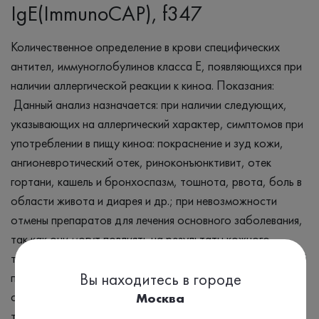
IgE(ImmunoCAP), f347
Количественное определение в крови специфических
антител, иммуноглобулинов класса E, появляющихся при
наличии аллергической реакции к киноа. Показания:
Данный анализ назначается: при наличии следующих,
указывающих на аллергический характер, симптомов при
употреблении в пищу киноа: покраснение и зуд кожи,
ангионевротический отек, риноконъюнктивит, отек
гортани, кашель и бронхоспазм, тошнота, рвота, боль в
области живота и диарея и др.; при невозможности
отмены препаратов для лечения основного заболевания,
так как они могут повлиять на результаты кожного
тестирования; при поражении кожных покровов, в острый
период заболевания; при поливалентном характере
Вы находитесь в городе
сенсибилизации, когда нет возможности провести
Москва
тестирование in vivo с предполагаемыми аллергенами;