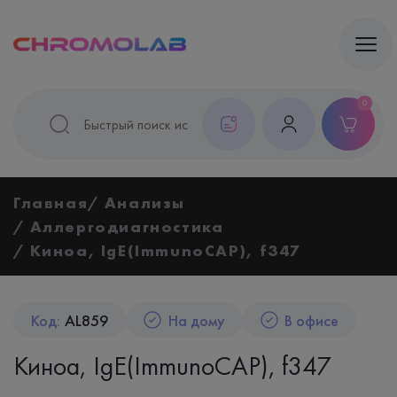
0
Главная
Анализы
Аллергодиагностика
Киноа, IgE(ImmunoCAP), f347
Код:
AL859
На дому
В офисе
Киноа, IgE(ImmunoCAP), f347