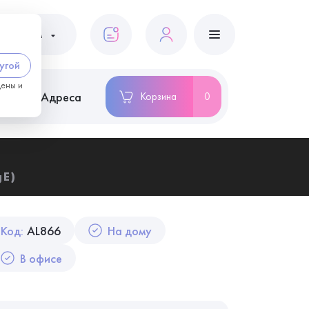
ациентам
угой
цены и
ство
Адреса
Корзина
0
gE)
Код:
AL866
На дому
В офисе