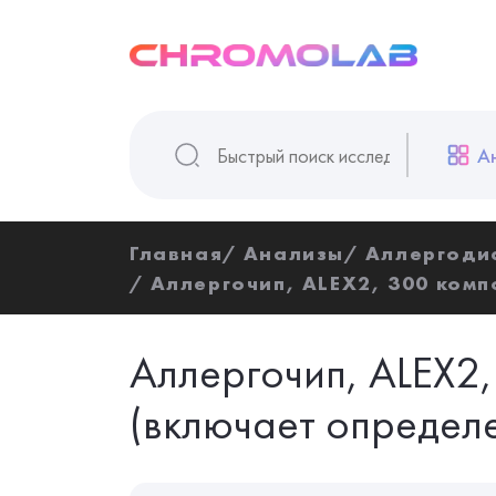
А
Главная
Анализы
Аллергоди
Аллергочип, ALEX2, 300 комп
Аллергочип, ALEX2
(включает определе