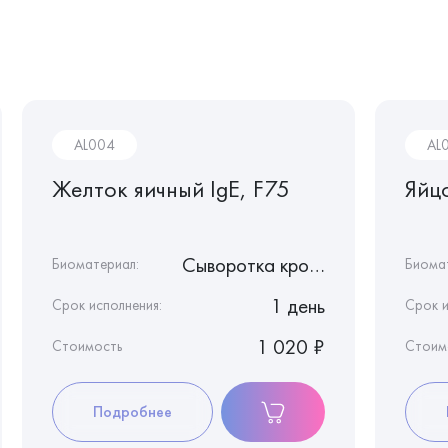
AL004
AL
Желток яичный IgE, F75
Яйц
Сыворотка крови
Биоматериал:
Биома
1 день
Срок исполнения:
Срок и
1 020 ₽
Стоимость
Стоим
Подробнее