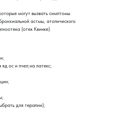
которые могут вызвать симптомы
 бронхиальной астмы, атопического
гиоотека (отек Квинке).
и;
яд ос и пчел;на латекс;
;
ции;
ы;
ыбрать для терапии);