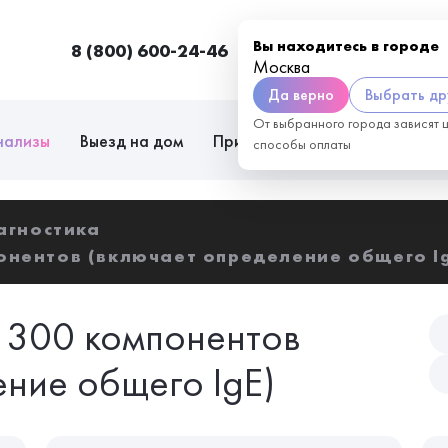
Вы находитесь в городе
8 (800) 600-24-46
Москва
П
Москва
Да верно
Выбрать др
От выбранного города зависят 
нализы
Выезд на дом
Приём врачей
Сотрудниче
способы оплаты
агностика
онентов (включает определение общего I
, 300 компонентов
ние общего IgE)