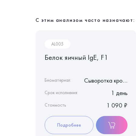
С этим анализом часто назначают:
AL005
ий
Белок яичный IgE, F1
Сыворотка крови
Сыворотка крови
Биоматериал:
1 день
1 день
Срок исполнения:
1 020 ₽
1 090 ₽
Стоимость
Подробнее