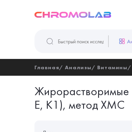
А
Главная
Анализы
Витамины
Жирорастворимые 
E, K1), метод ХМС