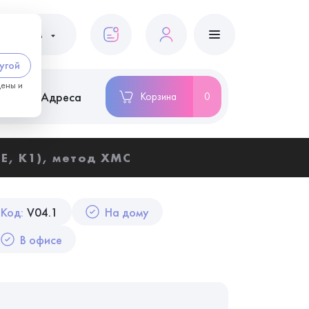
ациентам
угой
цены и
ство
Адреса
Корзина
0
E, K1), метод ХМС
Код:
V04.1
На дому
В офисе