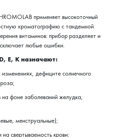
 CHROMOLAB применяет высокоточный
тную хроматографию с тандемной
ерения витаминов: прибор разделяет и
исключает любые ошибки.
, E, K назначают:
х изменениях, дефиците солнечного
ороза;
 на фоне заболеваний желудка,
невые, менструальные);
 на свертываемость крови;