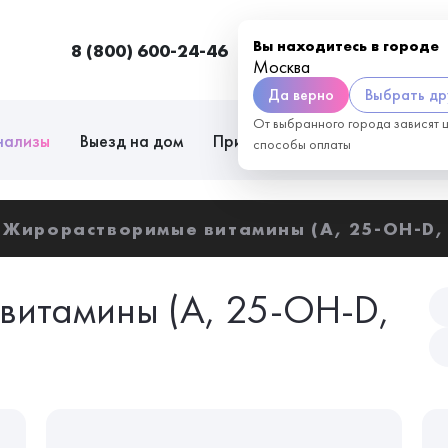
Вы находитесь в городе
8 (800) 600-24-46
Москва
П
Москва
Да верно
Выбрать др
От выбранного города зависят 
нализы
Выезд на дом
Приём врачей
Сотрудниче
способы оплаты
Жирорастворимые витамины (A, 25-OH-D, 
витамины (A, 25-OH-D,