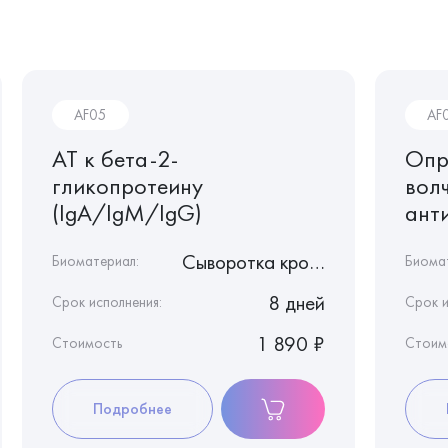
AF05
AF
АТ к бета-2-
Опр
гликопротеину
вол
(IgA/IgM/IgG)
ант
Сыворотка крови
Биоматериал:
Биома
8 дней
Срок исполнения:
Срок и
1 890 ₽
Стоимость
Стоим
Подробнее