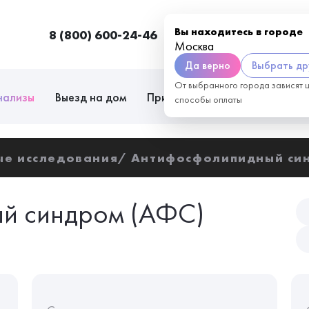
Вы находитесь в городе
8 (800) 600-24-46
Москва
П
Москва
Да верно
Выбрать др
От выбранного города зависят 
нализы
Выезд на дом
Приём врачей
Сотрудниче
способы оплаты
ые исследования
Антифосфолипидный си
й синдром (АФС)