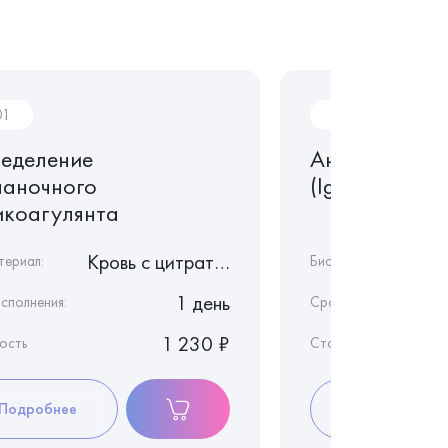
01
AF07
еделение
Антитела к к
чаночного
(IgA/IgM/Ig
икоагулянта
Кровь с цитратом натрия
териал:
Биоматериал:
1 день
сполнения:
Срок исполнения:
1 230 ₽
ость
Стоимость
Подробнее
Подробнее