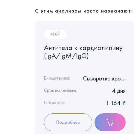
С этим анализом часто назначают:
AF07
Антитела к кардиолипину
(IgA/IgM/IgG)
Кровь с цитратом натрия
Сыворотка крови
Биоматериал:
1 день
4 дня
Срок исполнения:
1 230 ₽
1 164 ₽
Стоимость
Подробнее