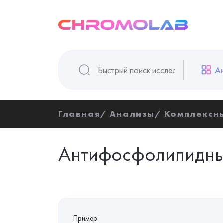
А
Главная
Анализы
Комплексн
Антифосфолипидны
Пример