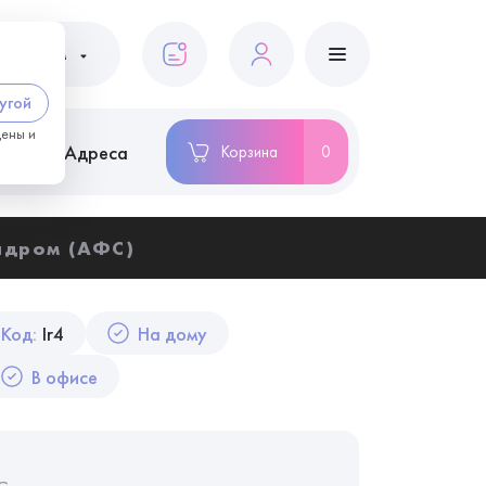
ациентам
угой
цены и
ство
Адреса
Корзина
0
ндром (АФС)
Код:
Ir4
На дому
В офисе