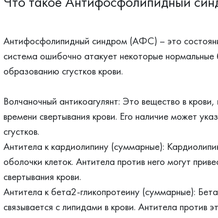
Что такое Антифосфолипидный син
Антифосфолипидный синдром (АФС) – это состоян
система ошибочно атакует некоторые нормальные бе
образованию сгустков крови.
Волчаночный антикоагулянт: Это вещество в крови,
времени свертывания крови. Его наличие может ука
сгустков.
Антитела к кардиолипину (суммарные): Кардиолипи
оболочки клеток. Антитела против него могут приве
свертывания крови.
Антитела к бета2-гликопротеину (суммарные): Бета
связывается с липидами в крови. Антитела против э