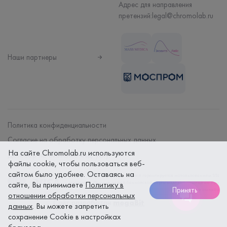
Адрес для направления
претензий:
legal@chromolab.ru
Наши партнеры
Политика конфиденциальности
Согласие на обработку персональных данных
На сайте Chromolab.ru используются
Договор на оказание мед. услуг
файлы cookie, чтобы пользоваться веб-
сайтом было удобнее. Оставаясь на
Безопасность платежей гарантируется использованием SSL
протокола. Данные вашей банковской карты надежно защищены при
сайте, Вы принимаете
Политику в
Принять
оплате онлайн
отношении обработки персональных
Сайт разработан
megaBit
данных
. Вы можете запретить
сохранение Cookie в настройках