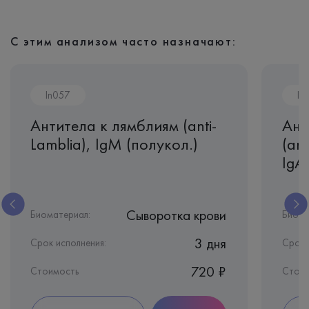
С этим анализом часто назначают:
In057
In
Антитела к лямблиям (anti-
Ант
Lamblia), IgМ (полукол.)
(ant
IgA
Сыворотка крови
Биоматериал:
Биома
3 дня
Срок исполнения:
Срок 
720 ₽
Стоимость
Стои