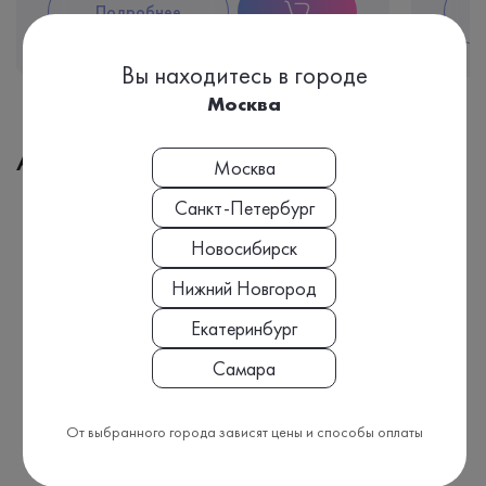
Подробнее
Вы находитесь в городе
Москва
Адреса медицинских офисов
Москва
Санкт-Петербург
Новосибирск
Нижний Новгород
Екатеринбург
Самара
От выбранного города зависят цены и способы оплаты