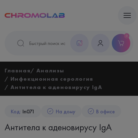
0
Главная
Анализы
Инфекционная серология
Антитела к аденовирусу IgA
Код:
In071
На дому
В офисе
Антитела к аденовирусу IgA