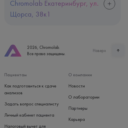
Chromolab Екатеринбург, ул.
Щорса, 38к1
Адрес
Екатеринбург, ул. Щорса, 38к1
Телефон
8 (800) 600-24-46
2026, Chromolab.
Часы работы
Наверх
Все права защищены.
пн-вс: 7:30-15:00
Способ оплаты
Наличные, банковская карта
Пациентам
О компании
Как подготовиться к сдаче
Новости
анализов
О лаборатории
Задать вопрос специалисту
Партнеры
Личный кабинет пациента
Карьера
Налоговый вычет для