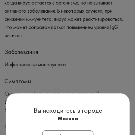
когда вирус остается в организме, но не вызывает
активного заболевания. В некоторых случаях, при
снижении иммунитета, вирус может реактивироваться,
что может сопровождаться повышением уровня IgG
антител.
Заболевания
Инфекционный мононуклеоз
Симптомы
Симптомы инфекционного мононуклеоза: Лихорадка
Боль в горле Увеличение лимфатических узлов Усталость
Вы находитесь в городе
Увеличение селезенки Головная боль Сыпь
Москва
Синонимы