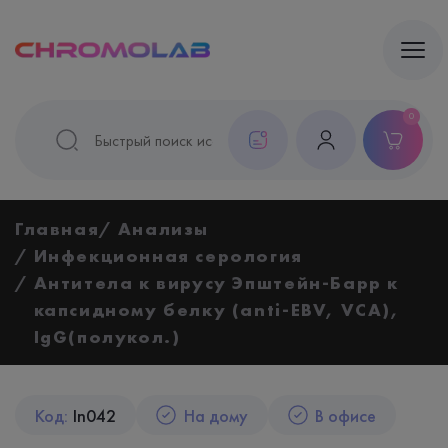
0
Главная
Анализы
Инфекционная серология
Антитела к вирусу Эпштейн-Барр к
капсидному белку (anti-EBV, VCA),
IgG(полукол.)
Код:
In042
На дому
В офисе