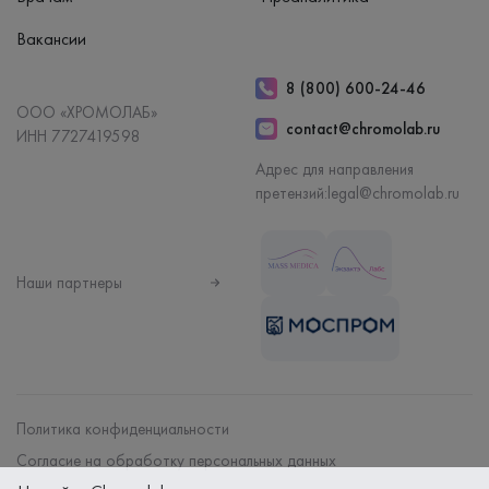
Вакансии
8 (800) 600-24-46
ООО «ХРОМОЛАБ»
contact@chromolab.ru
ИНН 7727419598
Адрес для направления
претензий:
legal@chromolab.ru
Наши партнеры
Политика конфиденциальности
Согласие на обработку персональных данных