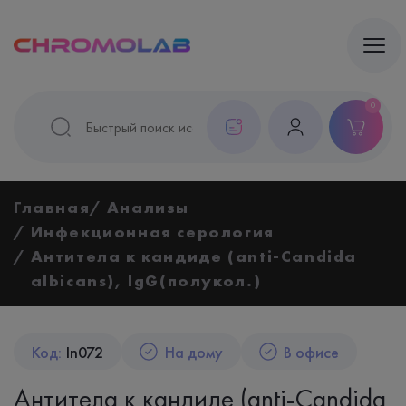
0
Главная
Анализы
Инфекционная серология
Антитела к кандиде (anti-Candida
albicans), IgG(полукол.)
Код:
In072
На дому
В офисе
Антитела к кандиде (anti-Candida