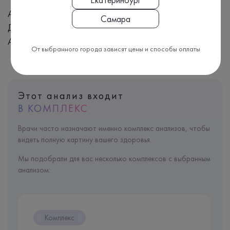
Антитела к Кандида, IgG, Candida albicans, Кандидоз,
Самара
Дрожжевые грибки, Нормальная микрофлора, Кандида
Альбиканс, Зуд и жжение, Белые творожистые выделения
От выбранного города зависят цены и способы оплаты
Этот анализ входит
В КОМПЛЕКС
Врачи часто назначают именно комплекс анализов, чтобы
видеть полную картину вашего здоровья.
Мы подобрали для вас несколько комплексов с выбранным
анализом:
Комплекс