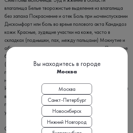
влагалища Белые творожистые выделения из влагалища
без запаха Покраснение и отек Боль при мочеиспускании
Дискомфорт или боль во время полового акта Кандидоз
кожи: Красные, зудящие участки на коже, часто в
складках (подмышки, пах, между пальцами) Мокнутие и
образование трещин на пораженных участках Появление
белого налета или мелких пузырьков Кандидоз ногтей
Вы находитесь в городе
(онихомикоз): Утолщение и изменение цвета ногтевой
Москва
пластины (желтый, коричневый) Ломкость и расслоение
ногтей Воспаление и болезненность вокруг ногтя
Инвазивный кандидоз (системная инфекция, поражающая
Москва
внутренние органы): Лихорадка и озноб, которые не
Санкт-Петербург
проходят при лечении антибиотиками Слабость,
Новосибирск
утомляемость Симптомы поражения внутренних органов
Нижний Новгород
Синонимы
Екатеринбург