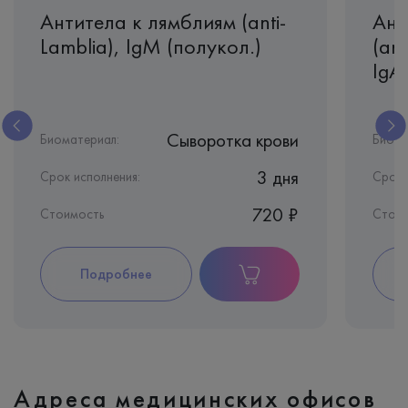
Антитела к лямблиям (anti-
Ант
Lamblia), IgМ (полукол.)
(ant
IgA
Сыворотка крови
Биоматериал:
Биома
3 дня
Срок исполнения:
Срок 
720 ₽
Стоимость
Стои
Подробнее
Адреса медицинских офисов