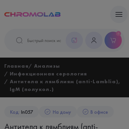
0
Главная
Анализы
Инфекционная серология
Антитела к лямблиям (anti-Lamblia),
IgМ (полукол.)
Код:
In057
На дому
В офисе
Антитела к лямблиям (anti-