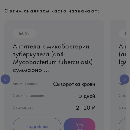
С этим анализом часто назначают:
In058
In
Антитела к микобактерии
Ант
туберкулеза (anti-
(ant
Mycobacterium tuberculosis)
IgA
суммарно ...
Сыворотка крови
Биоматериал:
Биома
5 дней
Срок исполнения:
Срок 
2 120 ₽
Стоимость
Стои
Подробнее