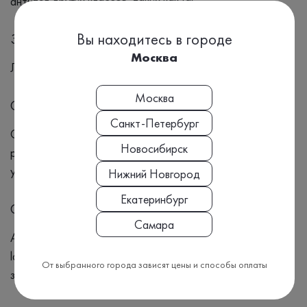
антител других классов, таких как IgG.
Вы находитесь в городе
Заболевания
Москва
Лямблиоз
Москва
Симптомы
Санкт-Петербург
Симптомы: Диарея Боли в животе Метеоризм Тошнота и
Новосибирск
рвота Потеря аппетита и веса Общая слабость и
усталость
Нижний Новгород
Екатеринбург
Синонимы
Самара
Антитела класса М (IgM) к кишечной лямблии, Giardia
lamblia, Кишечная лямблия, Лямблиоз, Паразитарное
От выбранного города зависят цены и способы оплаты
заболевание, Протозойные инфекции, Протозоозы