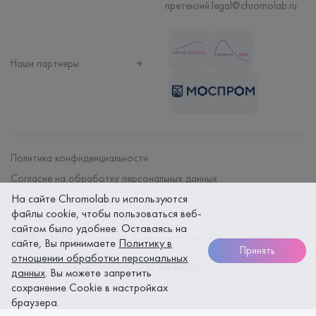
претензий:
legal@chromolab.ru
Наши партнеры
Политика конфиденциальности
Согласие на обработку персональных данных
На сайте Chromolab.ru используются
Договор на оказание мед. услуг
файлы cookie, чтобы пользоваться веб-
сайтом было удобнее. Оставаясь на
Безопасность платежей гарантируется использованием SSL
протокола. Данные вашей банковской карты надежно защищены при
сайте, Вы принимаете
Политику в
оплате онлайн
Принять
отношении обработки персональных
Сайт разработан
megaBit
данных
. Вы можете запретить
сохранение Cookie в настройках
браузера.