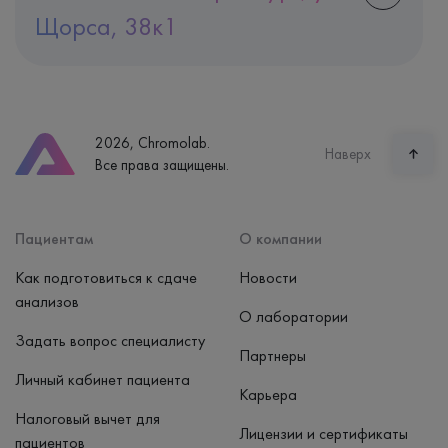
Щорса, 38к1
Адрес
Екатеринбург, ул. Щорса, 38к1
Телефон
8 (800) 600-24-46
2026, Chromolab.
Часы работы
Наверх
Все права защищены.
пн-вс: 7:30-15:00
Способ оплаты
Наличные, банковская карта
Пациентам
О компании
Как подготовиться к сдаче
Новости
анализов
О лаборатории
Задать вопрос специалисту
Партнеры
Личный кабинет пациента
Карьера
Налоговый вычет для
Лицензии и сертификаты
пациентов