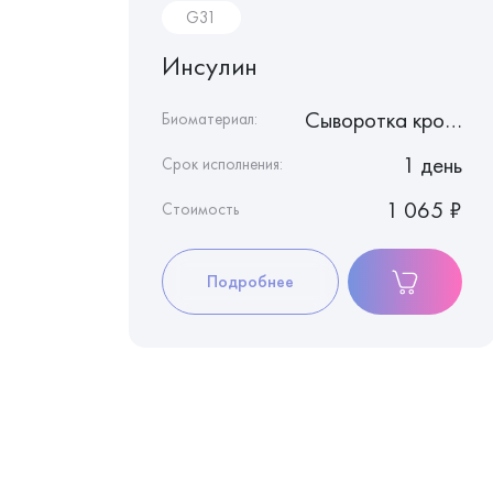
G31
Инсулин
Кровь с фторидом натрия
Сыворотка крови
Биоматериал:
1 день
1 день
Срок исполнения:
390 ₽
1 065 ₽
Стоимость
Подробнее