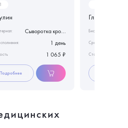
1
B10
улин
Глюкоза в кр
Сыворотка крови
териал:
Биоматериал:
1 день
сполнения:
Срок исполнения:
1 065 ₽
ость
Стоимость
Подробнее
Подробнее
едицинских