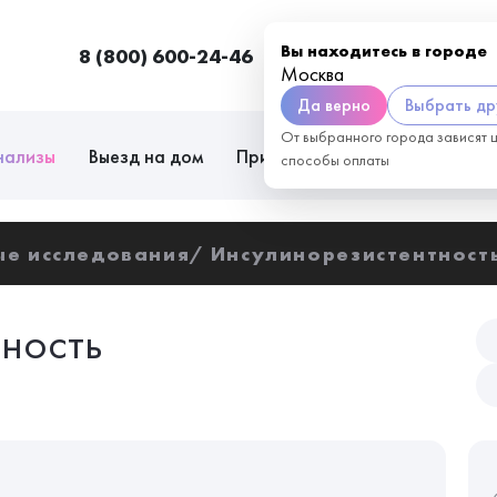
Вы находитесь в городе
8 (800) 600-24-46
Москва
П
Москва
Да верно
Выбрать др
От выбранного города зависят 
нализы
Выезд на дом
Приём врачей
Сотрудниче
способы оплаты
ые исследования
Инсулинорезистентност
ность