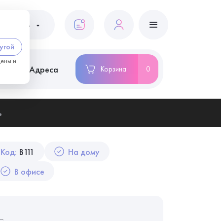
ациентам
угой
цены и
ство
Адреса
Корзина
0
ь
Код:
B111
На дому
В офисе