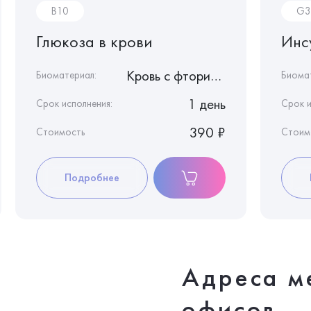
B10
G3
Глюкоза в крови
Инс
Кровь с фторидом натрия
Биоматериал:
Биома
1 день
Срок исполнения:
Срок и
390 ₽
Стоимость
Стоим
Подробнее
Адреса м
офисов