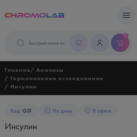
0
Главная
Анализы
Гормональные исследования
Инсулин
Код:
G31
На дому
В офисе
Инсулин