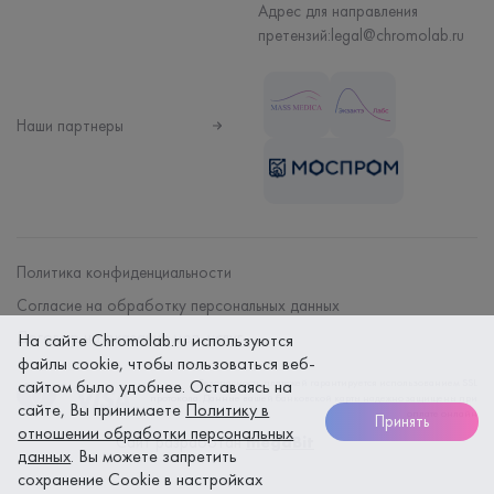
Адрес для направления
претензий:
legal@chromolab.ru
Наши партнеры
Политика конфиденциальности
Согласие на обработку персональных данных
Договор на оказание мед. услуг
На сайте Chromolab.ru используются
файлы cookie, чтобы пользоваться веб-
Безопасность платежей гарантируется использованием SSL
сайтом было удобнее. Оставаясь на
протокола. Данные вашей банковской карты надежно защищены при
сайте, Вы принимаете
Политику в
оплате онлайн
Принять
отношении обработки персональных
Сайт разработан
megaBit
данных
. Вы можете запретить
сохранение Cookie в настройках