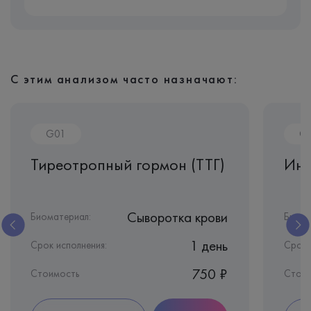
С этим анализом часто назначают:
G01
G
Тиреотропный гормон (ТТГ)
Инг
Сыворотка крови
Биоматериал:
Биома
1 день
Срок исполнения:
Срок 
750 ₽
Стоимость
Стои