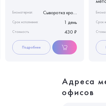
мет
Сыворотка крови
Биоматериал:
Биома
1 день
Срок исполнения:
Срок и
430 ₽
Стоимость
Стоим
Подробнее
Адреса м
офисов