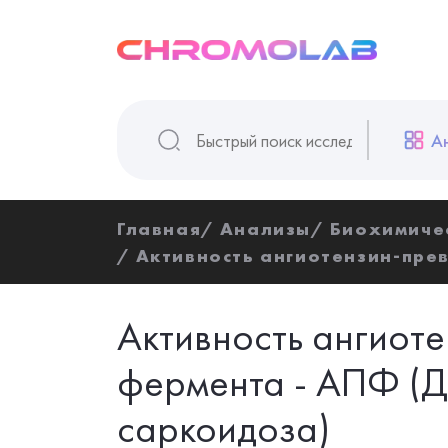
А
Главная
Анализы
Биохимиче
Активность ангиотензин-пре
Активность ангио
фермента - АПФ (Д
саркоидоза)