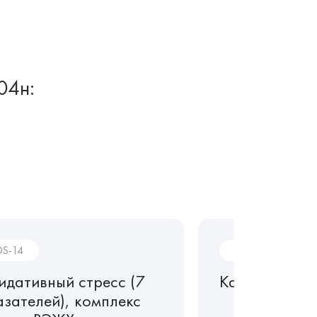
04н:
S-14
B36
идативный стресс (7
Кальций
азателей), комплекс