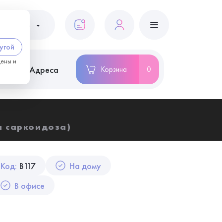
ациентам
угой
цены и
ство
Адреса
Корзина
0
а саркоидоза)
Код:
B117
На дому
В офисе