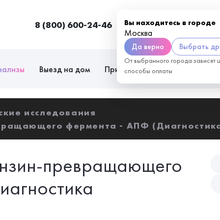
Вы находитесь в городе
8 (800) 600-24-46
Москва
П
Москва
Да верно
Выбрать др
От выбранного города зависят 
нализы
Выезд на дом
Приём врачей
Сотрудниче
способы оплаты
ские исследования
вращающего фермента - АПФ (Диагностик
тензин-превращающего
иагностика