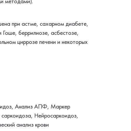
ми методами).
ена при астме, сахарном диабете,
и Гоше, беррилиозе, асбестозе,
ольном циррозе печени и некоторых
идоз, Анализ АПФ, Маркер
 саркоидоза, Нейросаркоидоз,
ческий анализ крови