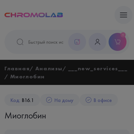
0
Главная
Анализы
___new_services___
Миоглобин
Код:
B16.1
На дому
В офисе
Миоглобин