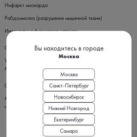
Инфаркт миокарда
Рабдомиолиз (разрушение мышечной ткани)
Интенсивные физические нагрузки
Симптомы
Вы находитесь в городе
Москва
Усталость Одышка Головокружение Боль в мышцах
Мышечная слабость Темная моча Боль в груди Отеки
Москва
Синонимы
Санкт-Петербург
Новосибирск
Миоглобин, Гемоглобин, Миогемоглобин, Мышечный
гемоглобин, Рабдомиолиз, Инфаркт миокарда
Нижний Новгород
Екатеринбург
Самара