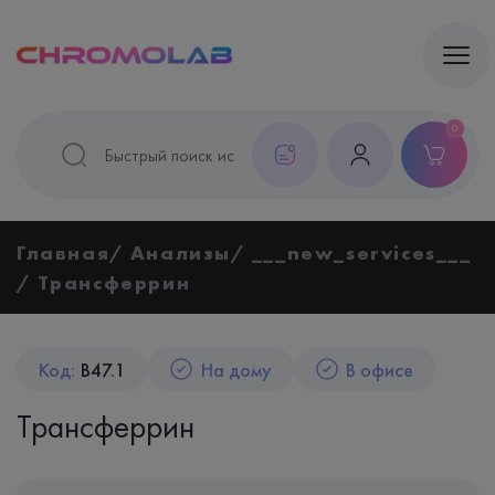
0
Главная
Анализы
___new_services___
Трансферрин
Код:
B47.1
На дому
В офисе
Трансферрин