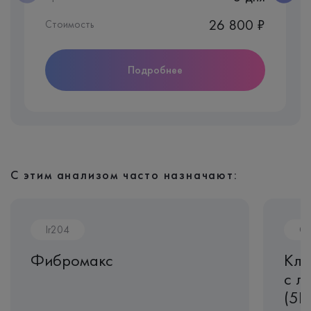
26 800 ₽
Стоимость
Подробнее
С этим анализом часто назначают:
Ir204
CL
Фибромакс
Кли
с л
(5D