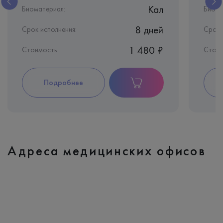
Кал
Биоматериал:
Биома
8 дней
Срок исполнения:
Срок 
1 480 ₽
Стоимость
Стоим
Подробнее
Адреса медицинских офисов