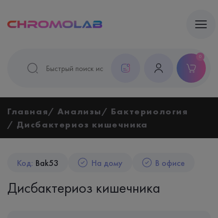
0
Главная
Анализы
Бактериология
Дисбактериоз кишечника
Код:
Bak53
На дому
В офисе
Дисбактериоз кишечника