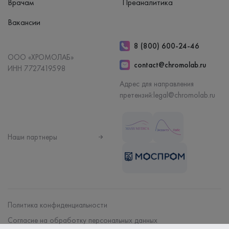
Врачам
Преаналитика
Вакансии
8 (800) 600-24-46
ООО «ХРОМОЛАБ»
contact@chromolab.ru
ИНН 7727419598
Адрес для направления
претензий:
legal@chromolab.ru
Наши партнеры
Политика конфиденциальности
Согласие на обработку персональных данных