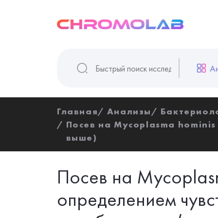
А
Главная
Анализы
Бактериол
Посев на Mycoplasma hominis
выше)
Посев на Mycoplasm
определением чувст