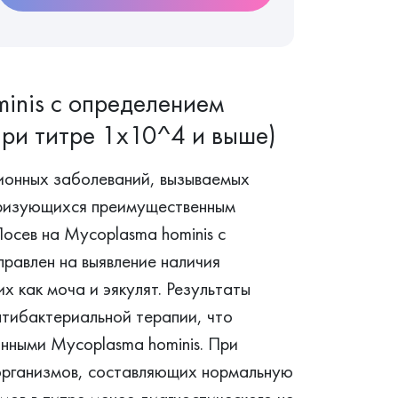
inis с определением
при титре 1х10^4 и выше)
ионных заболеваний, вызываемых
теризующихся преимущественным
осев на Mycoplasma hominis с
равлен на выявление наличия
х как моча и эякулят. Результаты
тибактериальной терапии, что
анными Mycoplasma hominis. При
рганизмов, составляющих нормальную