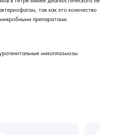
ов в титре менее диагностического не
актериофагам, так как это количество
вомикробными препаратами.
урогенитальные микоплазмозы.