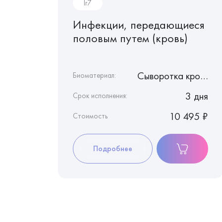
Ir7
тивное
Инфекции, передающиеся
половым путем (кровь)
Слюна
Сыворотка крови
Биоматериал:
3 дня
3 дня
Срок исполнения:
9 930 ₽
10 495 ₽
Стоимость
Подробнее