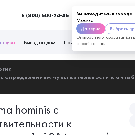
Вы находитесь в городе
8 (800) 600-24-46
Москва
П
Москва
Да верно
Выбрать др
От выбранного города зависят 
нализы
Выезд на дом
Приём врачей
Сотрудниче
способы оплаты
огия
 с определением чувствительности к антиб
a hominis с
вительности к