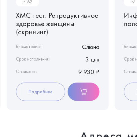
Ir162
Ir7
ХМС тест. Репродуктивное
Инф
здоровье женщины
пол
(скрининг)
Слюна
Биоматериал:
Биома
3 дня
Срок исполнения:
Срок и
9 930 ₽
Стоимость
Стоим
Подробнее
Адреса м