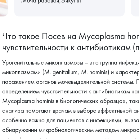
Моча разовая,Эякулят
Что такое Посев на Mycoplasma hom
чувствительности к антибиотикам (
Урогенитальные микоплазмозы – это группа инфекц
микоплазмами (M. genitalium, M. hominis) и харак
поражением органов мочевыделительной системы. П
определением чувствительности к антибиотикам нап
Mycoplasma hominis в биологических образцах, таки
анализа помогают врачам в выборе эффективной ан
особенно важно для пациентов с инфекциями, вызв
обнаружении микробиологическим методом микроо