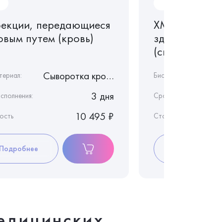
Ir162
екции, передающиеся
ХМС тест. Ре
овым путем (кровь)
здоровье же
(скрининг)
Сыворотка крови
териал:
Биоматериал:
3 дня
сполнения:
Срок исполнения:
10 495 ₽
ость
Стоимость
Подробнее
Подробнее
едицинских