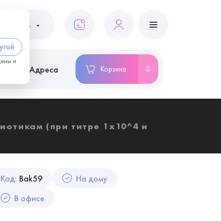
ациентам
угой
цены и
ство
Адреса
Корзина
0
иотикам (при титре 1х10^4 и
Код:
Bak59
На дому
В офисе