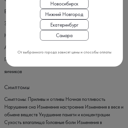
Новосибирск
Воспалительные заболевания таза
Нижний Новгород
Эстрогензависимые новообразования
Екатеринбург
Невынашивание беременности
Самара
Акне
От выбранного города зависят цены и способы оплаты
Гормонпродуцирующие опухоли коры надпочечников
яичников
Симптомы
Симптомы: Приливы и отливы Ночная потливость
Нарушения сна Изменения настроения Изменения в весе и
обмене веществ Ухудшение памяти и концентрации
Сухость влагалища Головные боли Изменения в