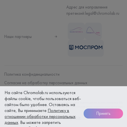
Адрес для направления
претензий:
legal@chromolab.ru
Наши партнеры
Политика конфиденциальности
Согласие на обработку персональных данных
Договор на оказание мед. услуг
На сайте Chromolab.ru используются
файлы cookie, чтобы пользоваться веб-
Безопасность платежей гарантируется использованием SSL
сайтом было удобнее. Оставаясь на
протокола. Данные вашей банковской карты надежно защищены при
сайте, Вы принимаете
Политику в
оплате онлайн
Принять
отношении обработки персональных
Сайт разработан
megaBit
данных
. Вы можете запретить