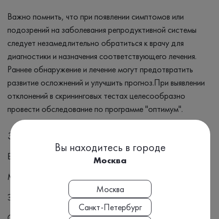
Важно помнить, что при появлении симптомов или
подозрений на заболевания репродуктивной системы
следует незамедлительно обратиться к врачу для
диагностики и назначения соответствующего лечения.
Раннее обнаружение и лечение могут предотвратить
развитие осложнений и улучшить прогноз.При выявлении
отклонений в скрининговых тестах целесообразно
провести обследование по программе "оптимум".
Заболевания
Вы находитесь в городе
Бесплодие
Москва
Менопауза
Москва
Эндометриоз
Санкт-Петербург
Синдром поликистозных яичников (СПКЯ)