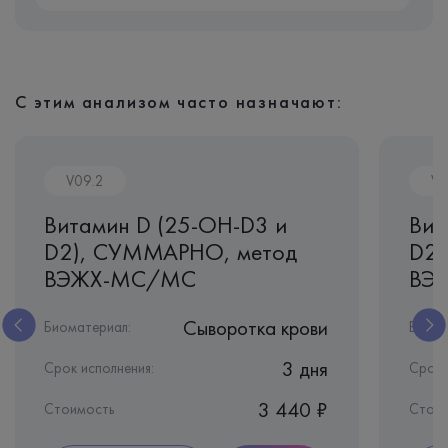
С этим анализом часто назначают:
V09.2
V0
Витамин D (25-OH-D3 и
Вит
D2), СУММАРНО, метод
D2)
ВЭЖХ-МС/МС
ВЭ
Сыворотка крови
Биоматериал:
Биома
3 дня
Срок исполнения:
Срок 
3 440 ₽
Стоимость
Стоим