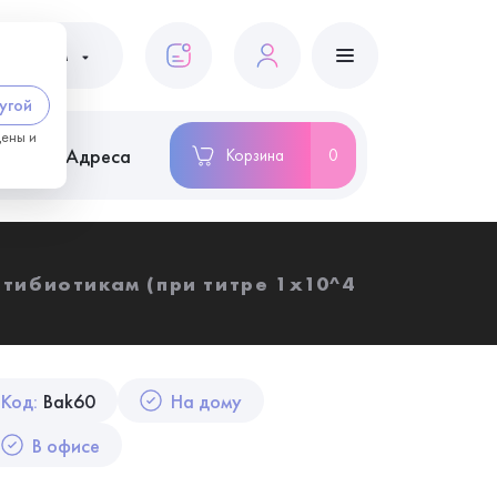
ациентам
угой
цены и
ство
Адреса
Корзина
0
нтибиотикам (при титре 1х10^4
Код:
Bak60
На дому
В офисе