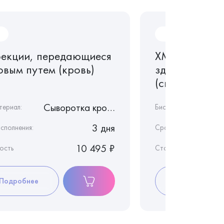
Ir162
екции, передающиеся
ХМС тест. Ре
овым путем (кровь)
здоровье же
(скрининг)
Сыворотка крови
териал:
Биоматериал:
3 дня
сполнения:
Срок исполнения:
10 495 ₽
ость
Стоимость
Подробнее
Подробнее