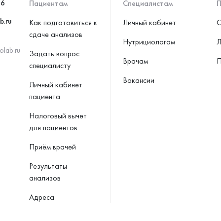
46
Пациентам
Специалистам
П
b.ru
Как подготовиться к
Личный кабинет
С
сдаче анализов
Нутрициологам
Л
olab.ru
Задать вопрос
Врачам
П
специалисту
Вакансии
Личный кабинет
пациента
Налоговый вычет
для пациентов
Приём врачей
Результаты
анализов
Адреса