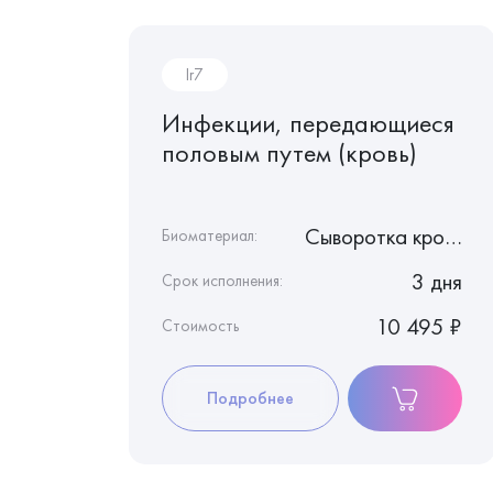
Ir7
тивное
Инфекции, передающиеся
половым путем (кровь)
Слюна
Сыворотка крови
Биоматериал:
3 дня
3 дня
Срок исполнения:
9 930 ₽
10 495 ₽
Стоимость
Подробнее