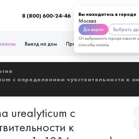
Вы находитесь в городе
8 (800) 600-24-46
Москва
П
Москва
Да верно
Выбрать др
От выбранного города зависят 
нализы
Выезд на дом
Приём врачей
Сотрудниче
способы оплаты
огия
icum с определением чувствительности к а
 urealyticum с
вительности к