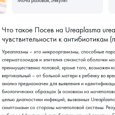
Моча разовая,Эякулят
Что такое Посев на Ureaplasma urea
чувствительности к антибиотикам (
Уреаплазмы – это микроорганизмы, способные пар
сперматозоидов и эпителия слизистой оболочки мо
преимущественно половой, кроме того, возможен к
вертикальный – от больной матери к ребенку во вр
анализ предназначен для выявления и идентификаци
биологических образцах (в основном из мочеполово
целью диагностики инфекций, вызванных Ureaplasma
симптомами со стороны мочеполовой системы. Резу