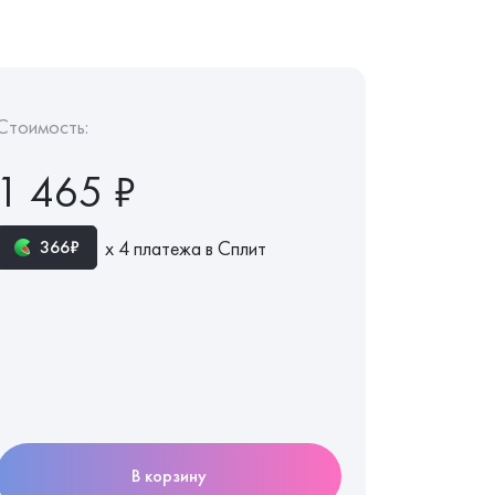
Стоимость:
1 465 ₽
х 4 платежа в Сплит
366₽
В корзину