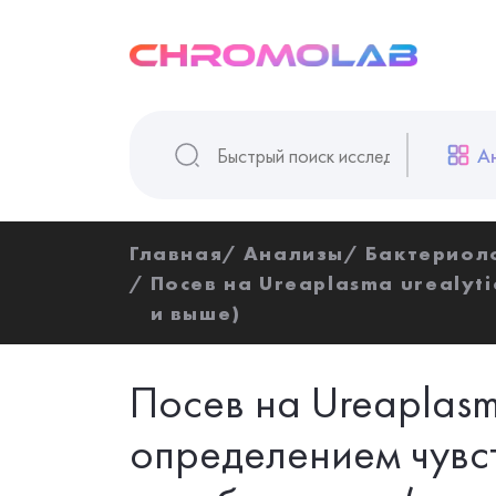
А
Главная
Анализы
Бактериол
Посев на Ureaplasma urealyt
и выше)
Посев на Ureaplasma
определением чувст