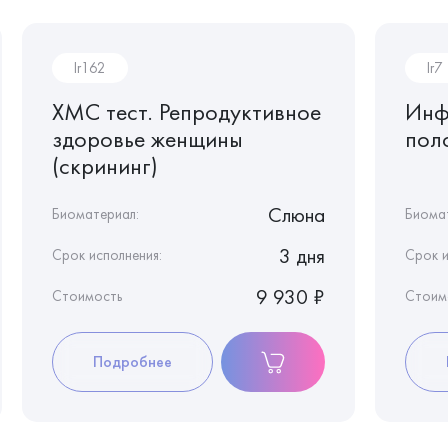
Ir162
Ir7
ХМС тест. Репродуктивное
Инф
здоровье женщины
пол
(скрининг)
Слюна
Биоматериал:
Биома
3 дня
Срок исполнения:
Срок и
9 930 ₽
Стоимость
Стоим
Подробнее