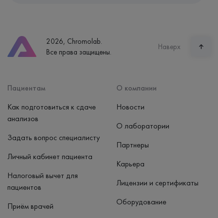
Екатеринбург, ул. Щорса, 38к1
Телефон
8 (800) 600-24-46
2026, Chromolab.
Часы работы
Наверх
Все права защищены.
пн-вс: 7:30-15:00
Способ оплаты
Наличные, банковская карта
Пациентам
О компании
Как подготовиться к сдаче
Новости
анализов
О лаборатории
Задать вопрос специалисту
Партнеры
Личный кабинет пациента
Карьера
Налоговый вычет для
Лицензии и сертификаты
пациентов
Оборудование
Приём врачей