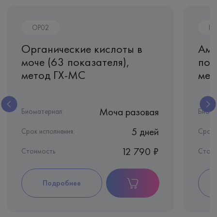
OP02
N
Органические кислоты в
Ами
моче (63 показателя),
пок
метод ГХ-МС
мет
Моча разовая
Биоматериал:
Биома
5 дней
Срок исполнения:
Срок 
12 790 ₽
Стоимость
Стоим
Подробнее