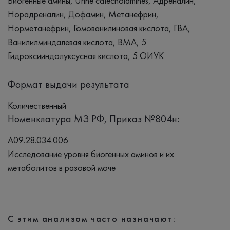
Биогенные амины, Urine catecholamines, Адреналин,
Норадреналин, Дофамин, Метанефрин,
Норметанефрин, Гомованилиновая кислота, ГВА,
Ванилилминдалевая кислота, ВМА, 5
Гидроксииндолуксусная кислота, 5 ОИУК
Формат выдачи результата
Количественный
Номенклатура МЗ РФ, Приказ №804н:
A09.28.034.006
Исследование уровня биогенных аминов и их
метаболитов в разовой моче
С этим анализом часто назначают: