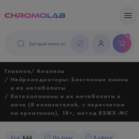
0
Главная
Анализы
Нейромедиаторы: Биогенные амины
и их метаболиты
Катехоламины и их метаболиты в
моче (8 показателей, с пересчетом
на креатинин), 18+, метод ВЭЖХ-МС
Код:
K44
На дому
В офисе