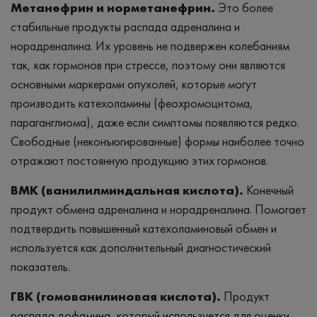
Метанефрин и норметанефрин.
Это более
стабильные продукты распада адреналина и
норадреналина. Их уровень не подвержен колебаниям
так, как гормонов при стрессе, поэтому они являются
основными маркерами опухолей, которые могут
производить катехоламины (феохромоцитома,
параганглиома), даже если симптомы появляются редко.
Свободные (неконъюгированные) формы наиболее точно
отражают постоянную продукцию этих гормонов.
ВМК (ванилилминдальная кислота).
Конечный
продукт обмена адреналина и норадреналина. Помогает
подтвердить повышенный катехоламиновый обмен и
используется как дополнительный диагностический
показатель.
ГВК (гомованилиновая кислота).
Продукт
распада дофамина, который используется для оценки