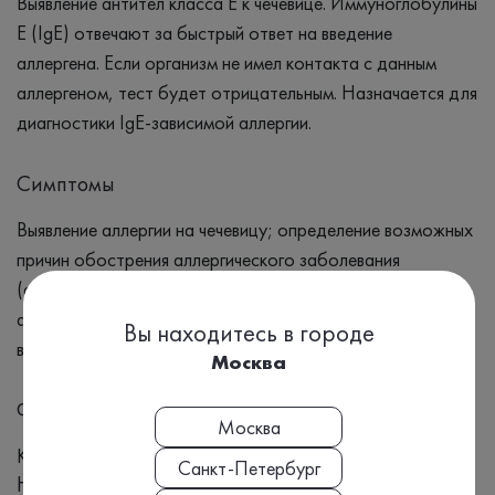
Выявление антител класса Е к чечевице. Иммуноглобулины
Е (IgE) отвечают за быстрый ответ на введение
аллергена. Если организм не имел контакта с данным
аллергеном, тест будет отрицательным. Назначается для
диагностики IgE-зависимой аллергии.
Симптомы
Выявление аллергии на чечевицу; определение возможных
причин обострения аллергического заболевания
(аллергического ринита/риноконъюнктивита,
атопического дерматита, крапивницы и т.д.); при поиске
Вы находитесь в городе
возможных аллергенов при идиопатической анафилаксии.
Москва
Формат выдачи результата
Москва
Количественный
Санкт-Петербург
Номенклатура МЗ РФ, Приказ №804н: