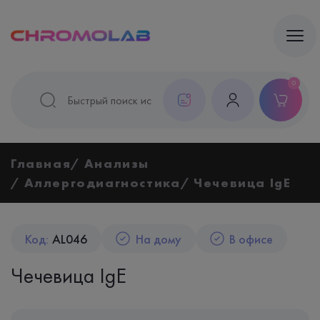
0
Главная
Анализы
Аллергодиагностика
Чечевица IgE
Код:
AL046
На дому
В офисе
Чечевица IgE