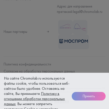
Адрес для направления
претензий:
legal@chromolab.ru
Наши партнеры
Политика конфиденциальности
Согласие на обработку персональных данных
На сайте Chromolab.ru используются
Договор на оказание мед. услуг
файлы cookie, чтобы пользоваться веб-
сайтом было удобнее. Оставаясь на
Безопасность платежей гарантируется использованием SSL
протокола. Данные вашей банковской карты надежно защищены при
сайте, Вы принимаете
Политику в
оплате онлайн
Принять
отношении обработки персональных
Сайт разработан
megaBit
данных
. Вы можете запретить
сохранение Cookie в настройках