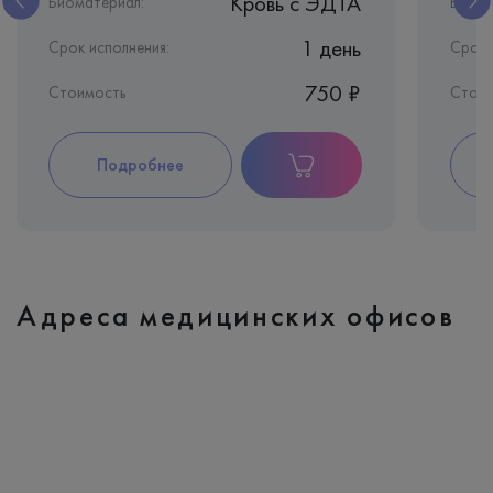
Кровь c ЭДТА
Биоматериал:
Биома
1 день
Срок исполнения:
Срок 
750 ₽
Стоимость
Стои
Подробнее
Адреса медицинских офисов