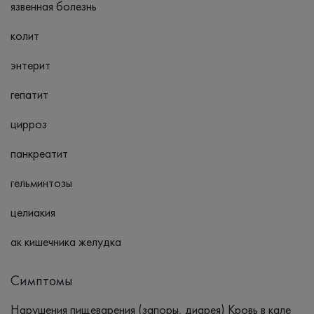
язвенная болезнь
колит
энтерит
гепатит
цирроз
панкреатит
гельминтозы
целиакия
ак кишечника желудка
Симптомы
Нарушения пищеварения (запоры, диарея) Кровь в кале