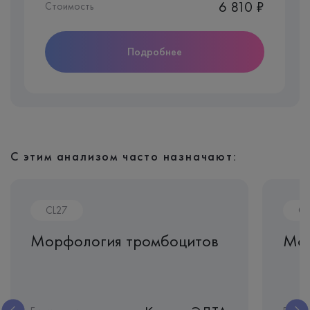
6 810 ₽
Стоимость
Подробнее
С этим анализом часто назначают:
CL27
CL
Морфология тромбоцитов
Мор