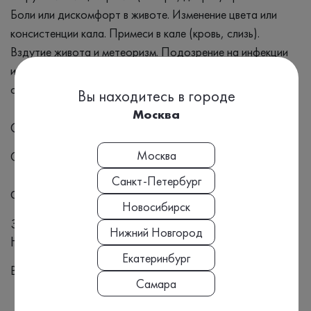
Боли или дискомфорт в животе. Изменение цвета или
консистенции кала. Примеси в кале (кровь, слизь).
Вздутие живота и метеоризм. Подозрение на инфекции
или паразитарные заболевания. Потеря веса или
слабость без видимой причины
Вы находитесь в городе
Москва
Синонимы
Москва
Общий анализ кала, Гельминтозы, Кровь в кале, Диарея
Санкт-Петербург
Формат выдачи результата
Новосибирск
Заключение
Нижний Новгород
Номенклатура МЗ РФ, Приказ №804н:
Екатеринбург
B03.016.010
Самара