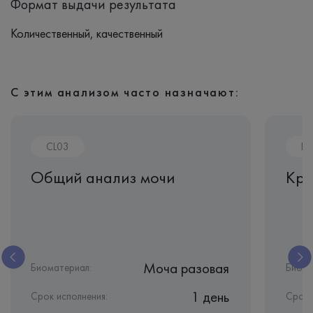
Формат выдачи результата
Количественный, качественный
С этим анализом часто назначают:
CL03
B1
Общий анализ мочи
Кре
Моча разовая
Биоматериал:
Биома
1 день
Срок исполнения:
Срок 