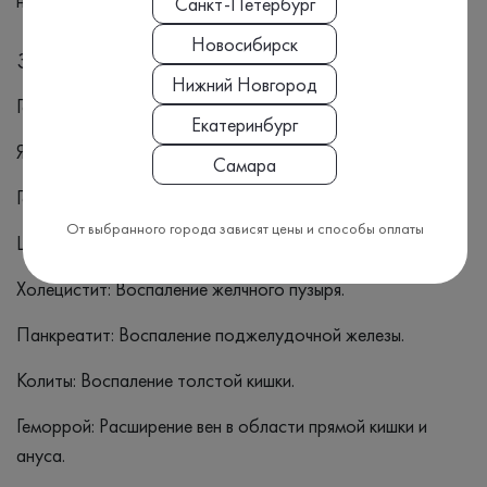
назначить дополнительные исследования или лечение.
Санкт-Петербург
Новосибирск
Заболевания
Нижний Новгород
Гастриты
Екатеринбург
Язвенная болезнь
Самара
Гепатиты
От выбранного города зависят цены и способы оплаты
Цирроз печени
Холецистит: Воспаление желчного пузыря.
Панкреатит: Воспаление поджелудочной железы.
Колиты: Воспаление толстой кишки.
Геморрой: Расширение вен в области прямой кишки и
ануса.