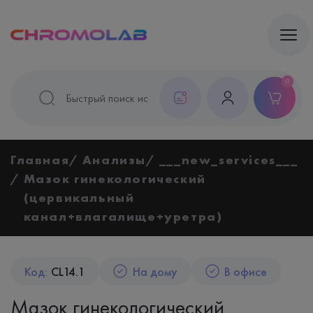
0
Главная
Анализы
___new_services___
Мазок гинекологический
(цервикальный
канал+влагалище+уретра)
Код:
CL14.1
На дому
В офисе
Мазок гинекологический