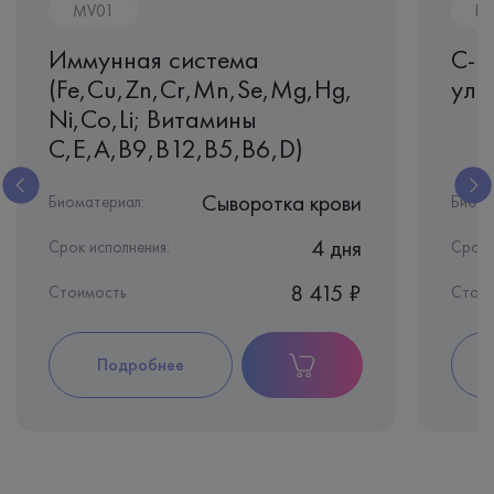
MV01
B4
Иммунная система
С-р
(Fe,Cu,Zn,Cr,Mn,Se,Mg,Hg,
уль
Ni,Co,Li; Витамины
C,E,A,B9,B12,B5,B6,D)
Сыворотка крови
Биоматериал:
Биома
4 дня
Срок исполнения:
Срок 
8 415 ₽
Стоимость
Стои
Подробнее