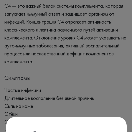
С4 — это важный белок системы комплемента, которая
запускает иммунный ответ и защищает организм от
инфекций. Концентрация С4 отражает активность
классического и лектина-зависимого путей активации
комплемента. Отклонение уровня С4 может указывать на
аутоиммунные заболевания, активный воспалительный
процесс или наследственный дефицит компонентов
комплемента.
Симптомы
Частые инфекции
Длительное воспаление без явной причины
Сыпь на коже
Отёки
Суставные боли
Изменение цвета и объема мочи