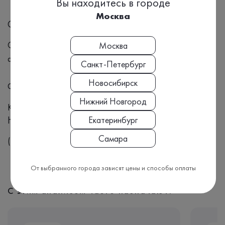
Вы находитесь в городе
Москва
Синонимы
С4 комплемент компонент комплемента иммунитет
Москва
аутоиммунные заболевания
Санкт-Петербург
Новосибирск
Формат выдачи результата
Нижний Новгород
Количественный
Номенклатура МЗ РФ, Приказ №804н:
Екатеринбург
Самара
(A09.05.075.002)
От выбранного города зависят цены и способы оплаты
С этим анализом часто назначают: