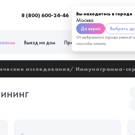
Вы находитесь в городе
8 (800) 600-24-46
Москва
П
Москва
Да верно
Выбрать др
От выбранного города зависят 
нализы
Выезд на дом
Приём врачей
Сотрудниче
способы оплаты
ические исследования
Иммунограмма-скр
ининг