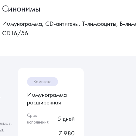
Синонимы
Иммунограмма, СD-антигены, Т-лимфоциты, В-лим
CD16/56
Комплекс
Иммунограмма
т
расширенная
Срок
5 дней
исполнения:
лизов,
я.
7 980