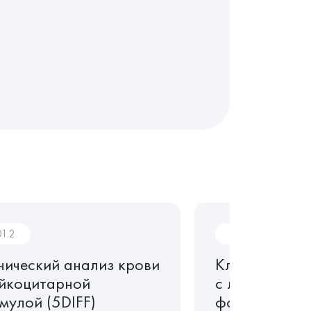
01.2
CL01.2
нический анализ крови
Клинический 
ейкоцитарной
с лейкоцита
мулой (5DIFF)
формулой (5D