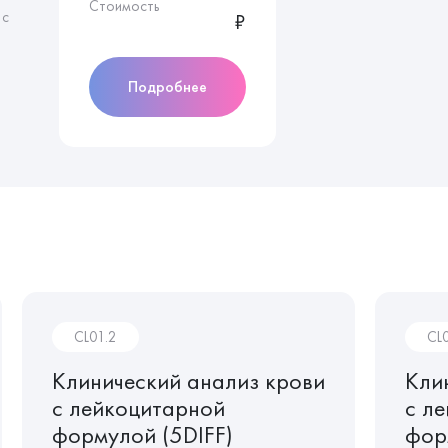
Стоимость
 с
₽
Подробнее
CL01.2
CL
Клинический анализ крови
Кли
с лейкоцитарной
с л
формулой (5DIFF)
фор