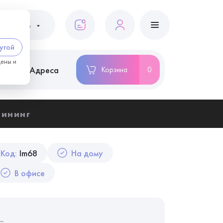
ациентам
угой
цены и
ство
Адреса
Корзина
0
ининг
Код:
Im68
На дому
В офисе