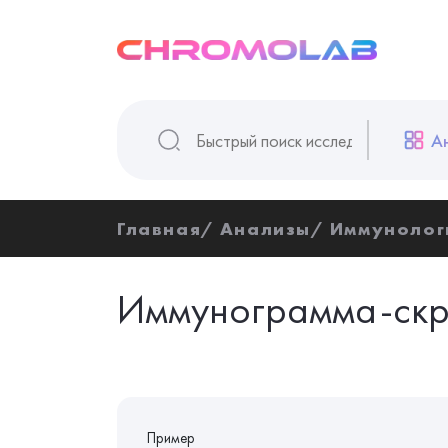
А
Главная
Анализы
Иммунолог
Иммунограмма-скр
Пример