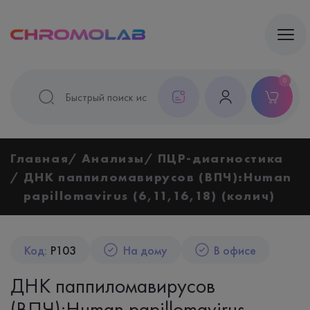
0
Главная
Анализы
ПЦР-диагностика
ДНК паппиломавирусов (ВПЧ):Human
papillomavirus (6,11,16,18) (колич)
Код:
P103
На дому
В офисе
ДНК паппиломавирусов
(ВПЧ):Human papillomavirus