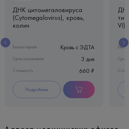
ДНК цитомегаловируса
ДНК
(Cytomegalovirus), кровь,
тип
колич
VI)
Кровь c ЭДТА
Биоматериал:
Биома
3 дня
Срок исполнения:
Срок 
660 ₽
Стоимость
Стои
Подробнее
Адреса медицинских офисов